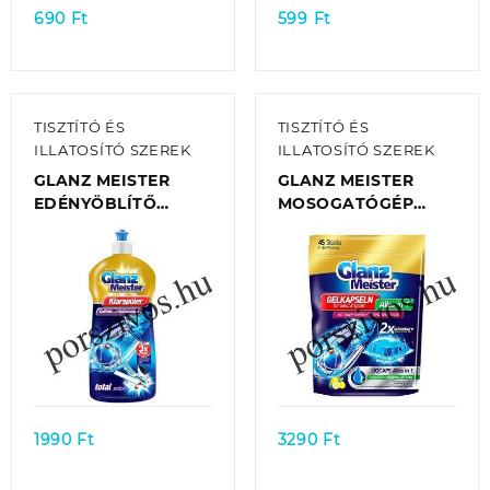
690
Ft
599
Ft
TISZTÍTÓ ÉS
TISZTÍTÓ ÉS
ILLATOSÍTÓ SZEREK
ILLATOSÍTÓ SZEREK
GLANZ MEISTER
GLANZ MEISTER
EDÉNYÖBLÍTŐ
MOSOGATÓGÉP
MOSOGATÓGÉPHEZ
GÉLKAPSZULA ALL
920 ML
IN ONE CITROMOS
(45DB/TASAK)
Quick view
Quick view
1990
Ft
3290
Ft