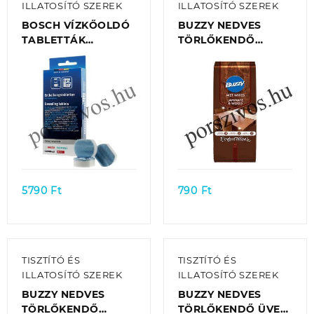
ILLATOSÍTÓ SZEREK
ILLATOSÍTÓ SZEREK
BOSCH VÍZKŐOLDÓ
BUZZY NEDVES
TABLETTÁK
TÖRLŐKENDŐ
KÁVÉFŐZŐ
BÚTOR ÁPOLÓ ÉS
GÉPEKHEZ,
TISZTÍTÓ
VÍZFORRALÓKHOZ
48DB/CSOMAG
ÉS
VÍZADAGOLÓKHOZ
(3DB/CSOMAG)
Quick view
Quick view
00311975 EREDETI
5790
Ft
790
Ft
TISZTÍTÓ ÉS
TISZTÍTÓ ÉS
ILLATOSÍTÓ SZEREK
ILLATOSÍTÓ SZEREK
BUZZY NEDVES
BUZZY NEDVES
TÖRLŐKENDŐ
TÖRLŐKENDŐ ÜVEG