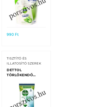
Quick view
990
Ft
TISZTÍTÓ ÉS
ILLATOSÍTÓ SZEREK
DETTOL
TÖRLŐKENDŐ
MULTI-PURPOSE
(36DB/CSOMAG)