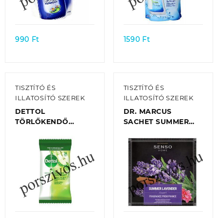
Quick view
Quick view
990
Ft
1590
Ft
TISZTÍTÓ ÉS
TISZTÍTÓ ÉS
ILLATOSÍTÓ SZEREK
ILLATOSÍTÓ SZEREK
DETTOL
DR. MARCUS
TÖRLŐKENDŐ
SACHET SUMMER
POWER&FRESH
LAVENDER
GREEN APPLE
SZEKRÉNY,TÁSKA
MULTI-PURPOSE
ILLATOSÍTÓ
(36DB/CSOMAG)
Quick view
Quick view