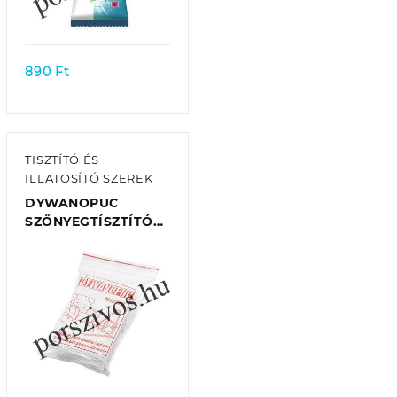
Quick view
890
Ft
TISZTÍTÓ ÉS
ILLATOSÍTÓ SZEREK
DYWANOPUC
SZŐNYEGTÍSZTÍTÓ
POR GÉPI VAGYKÉZI
TÍSZTÍTÁSHOZ
(10DB/TASAK) 90G
Quick view