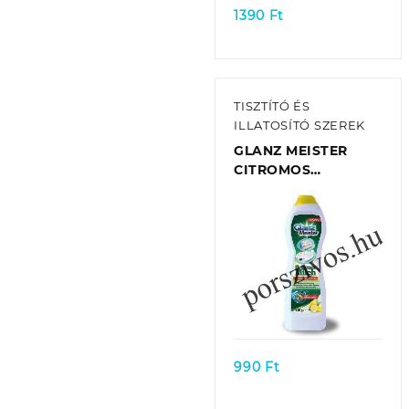
1390
Ft
TISZTÍTÓ ÉS
ILLATOSÍTÓ SZEREK
GLANZ MEISTER
CITROMOS
SÚROLÓTEJ
MIKROSZEMCSÉKKEL
750G
Quick view
990
Ft