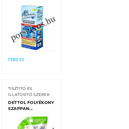
TISZTÍTÓFOLYADÉK
MOSÓGÉPHEZ 250
ML
Quick view
1790
Ft
TISZTÍTÓ ÉS
ILLATOSÍTÓ SZEREK
DETTOL FOLYÉKONY
SZAPPAN
UTÁNTÖLTŐ 500 ML
– ALOE VERA