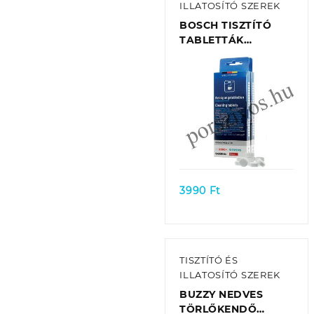
ILLATOSÍTÓ SZEREK
BOSCH TISZTÍTÓ
TABLETTÁK
AUTOMATA
KÁVÉFŐZŐKHÖZ ÉS
TERMOSZOKHOZ
HASZNÁLHATÓ
00312295 EREDETI
(10DB/CSOMAG)
Quick view
3990
Ft
TISZTÍTÓ ÉS
ILLATOSÍTÓ SZEREK
BUZZY NEDVES
TÖRLŐKENDŐ