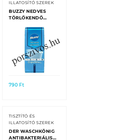
ILLATOSÍTÓ SZEREK
BUZZY NEDVES
TÖRLŐKENDŐ
FÜRDŐSZOBAI
48DB/CSOMAG
Quick view
790
Ft
TISZTÍTÓ ÉS
ILLATOSÍTÓ SZEREK
DER WASCHKÖNIG
ANTIBAKTERIÁLIS