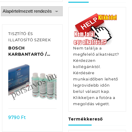
TISZTÍTÓ ÉS
ILLATOSÍTÓ SZEREK
BOSCH
Nem találja a
KARBANTARTÓ /
megfelelő alkatrészt?
TISZTÍTÓ CSOMAG
Kérdezzen
HŐCSERÉLŐS ÉS
kollégánktól.
ÖNTISZTÍTÓS
Kérdésére
SZÁRÍTÓGÉPEKHEZ
munkaidőben lehető
(4DB/CSOMAG)
legrövidebb időn
00312111 EREDETI
belül választ kap.
Quick view
Klikkeljen a fotóra a
megoldás végett.
9790
Ft
Termékkereső