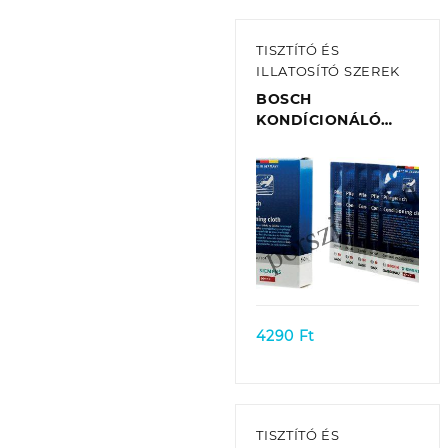
TISZTÍTÓ ÉS
ILLATOSÍTÓ SZEREK
BOSCH
KONDÍCIONÁLÓ
KENDŐ 00312007
EREDETI
(5DB/CSOMAG)
Quick view
4290
Ft
TISZTÍTÓ ÉS