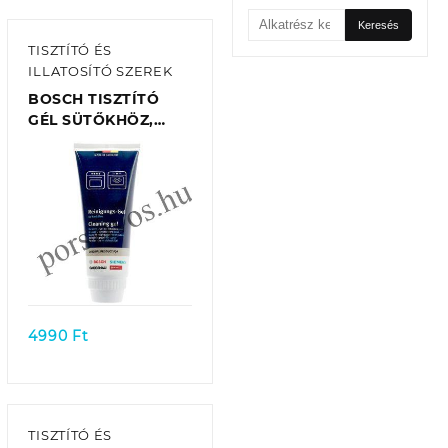
Keresés
Keresés
a
TISZTÍTÓ ÉS
következőre:
ILLATOSÍTÓ SZEREK
BOSCH TISZTÍTÓ
GÉL SÜTŐKHÖZ,
GŐZSÜTŐKHÖZ,
MIKROHULLÁMÚ
SÜTŐKHÖZ 200ML
00312324 EREDETI
Quick view
4990
Ft
TISZTÍTÓ ÉS