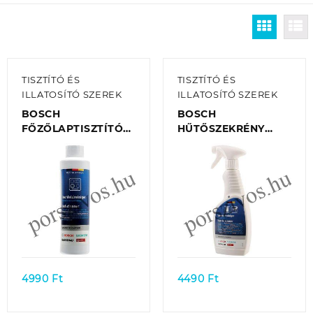
TISZTÍTÓ ÉS
TISZTÍTÓ ÉS
ILLATOSÍTÓ SZEREK
ILLATOSÍTÓ SZEREK
BOSCH
BOSCH
FŐZŐLAPTISZTÍTÓ
HŰTŐSZEKRÉNY
ÜVEGKERÁMIA
TISZTÍTÓ 500ML
FELÜLETEKHEZ
00312475 EREDETI
00311899 EREDETI
Quick view
Quick view
4990
Ft
4490
Ft