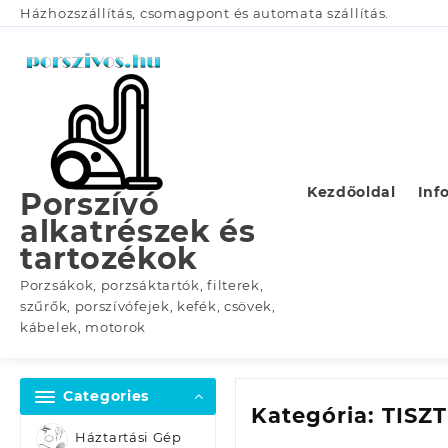
Skip
Házhozszállítás, csomagpont és automata szállítás.
to
content
Kezdőoldal
Inf
Porszívó
alkatrészek és
tartozékok
Porzsákok, porzsáktartók, filterek,
szűrők, porszívófejek, kefék, csövek,
kábelek, motorok
Categories
Kategória:
TISZ
Háztartási Gép