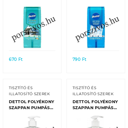
UNIVERZÁLIS
FELÜLETEKRE
48DB/CSOMAG
30DB/CSOMAG
Quick view
Quick view
670
Ft
790
Ft
TISZTÍTÓ ÉS
TISZTÍTÓ ÉS
ILLATOSÍTÓ SZEREK
ILLATOSÍTÓ SZEREK
DETTOL FOLYÉKONY
DETTOL FOLYÉKONY
SZAPPAN PUMPÁS
SZAPPAN PUMPÁS
250 ML – KIDS
250 ML – SOFT ON
FRUITY BUBBLE /
SKIN ALOE VERA ÉS
GRAPEFRUIT
E-VITAMIN