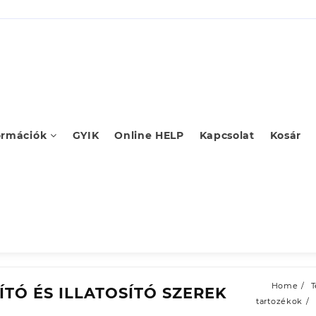
ormációk
GYIK
Online HELP
Kapcsolat
Kosár
Home
TÍTÓ ÉS ILLATOSÍTÓ SZEREK
tartozékok