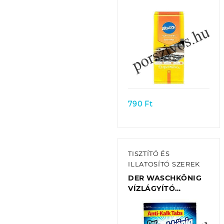
KONYHAI
48DB/CSOMAG
Quick view
790
Ft
TISZTÍTÓ ÉS
ILLATOSÍTÓ SZEREK
DER WASCHKÖNIG
VÍZLÁGYÍTÓ
TABLETTA
MOSÓGÉPHEZ (18DB
/TASAK)