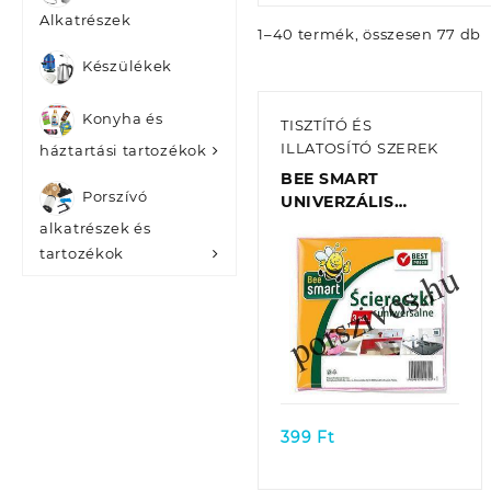
Alkatrészek
1–40 termék, összesen 77 db
Készülékek
Konyha és
TISZTÍTÓ ÉS
ILLATOSÍTÓ SZEREK
háztartási tartozékok
BEE SMART
Porszívó
UNIVERZÁLIS
TÖRLŐKENDŐ
alkatrészek és
3DB/CSOMAG
tartozékok
Quick view
399
Ft