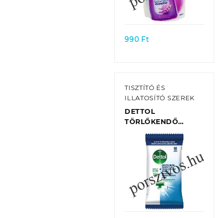
Quick view
990
Ft
TISZTÍTÓ ÉS
ILLATOSÍTÓ SZEREK
DETTOL
TÖRLŐKENDŐ
MULTI-PURPOSE
(80DB/CSOMAG)
Quick view