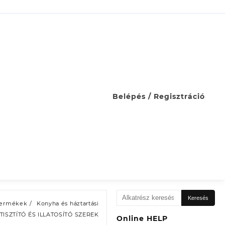
Belépés / Regisztráció
Keresés
Keresés
Termékek
Konyha és háztartási
a
TISZTÍTÓ ÉS ILLATOSÍTÓ SZEREK
következőre:
Online HELP