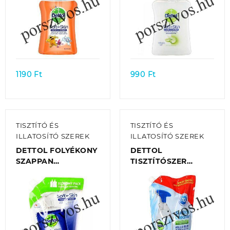
Quick view
Quick view
1190
Ft
990
Ft
TISZTÍTÓ ÉS
TISZTÍTÓ ÉS
ILLATOSÍTÓ SZEREK
ILLATOSÍTÓ SZEREK
DETTOL FOLYÉKONY
DETTOL
SZAPPAN
TISZTÍTÓSZER
UTÁNTÖLTŐ 500 ML
UTÁNTÖLTŐ 1200 ML
– OCEAN
– ANTI-BACTERIAL
SURFACE CLEANSER