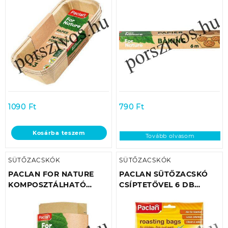
3DB/CSOMAG
6M (29CM SZÉLES)
1090
Ft
790
Ft
Kosárba teszem
Tovább olvasom
SÜTŐZACSKÓK
SÜTŐZACSKÓK
PACLAN FOR NATURE
PACLAN SÜTŐZACSKÓ
KOMPOSZTÁLHATÓ
CSÍPTETŐVEL 6 DB
PAPÍRZACSKÓ 10LITERES
35CMX38CM
(10DB/TASAK)