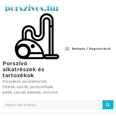
Skip
to
content
Belépés / Regisztráció
Porszívó
alkatrészek és
tartozékok
Porzsákok, porzsáktartók,
filterek, szűrők, porszívófejek,
kefék, csövek, kábelek, motorok