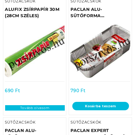
SÜTŐZACSKÓK
SÜTŐZACSKÓK
ALUFIX ZSÍRPAPÍR 30M
PACLAN ALU-
(28CM SZÉLES)
SÜTŐFORMA
5DB/CSOMAG
23CMX10CM (SÜTÉSHEZ,
FAGYASZTÁSHOZ
EGYARÁNT!)
690
Ft
790
Ft
Kosárba teszem
Tovább olvasom
SÜTŐZACSKÓK
SÜTŐZACSKÓK
PACLAN ALU-
PACLAN EXPERT