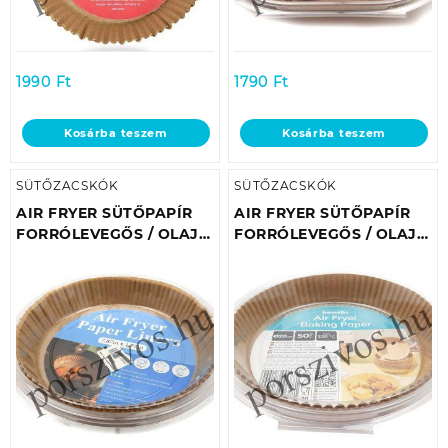
1990
Ft
1790
Ft
Kosárba teszem
Kosárba teszem
SÜTŐZACSKÓK
SÜTŐZACSKÓK
AIR FRYER SÜTŐPAPÍR
AIR FRYER SÜTŐPAPÍR
FORRÓLEVEGŐS / OLAJ
FORRÓLEVEGŐS / OLAJ
NÉLKÜLI SÜTŐHÖZ
NÉLKÜLI SÜTŐHÖZ
Ø20CM (50DB/CSOMAG)
Ø20CM (50DB/CSOMAG)