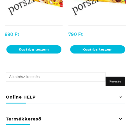
890
Ft
790
Ft
Kosárba teszem
Kosárba teszem
Keresés
a
Keresés
következőre:
Online HELP
Termékkereső