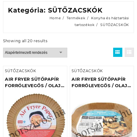
Kategória:
SÜTŐZACSKÓK
Home
Termékek
Konyha és háztartási
tartozékok
SÜTŐZACSKÓK
Showing all 20 results
SÜTŐZACSKÓK
SÜTŐZACSKÓK
AIR FRYER SÜTŐPAPÍR
AIR FRYER SÜTŐPAPÍR
FORRÓLEVEGŐS / OLAJ
FORRÓLEVEGŐS / OLAJ
NÉLKÜLI SÜTŐHÖZ
NÉLKÜLI SÜTŐHÖZ
160X45MM
23X23CM NÉGYZET
(50DB/CSOMAG)
(50DB/CSOMAG)