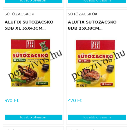
Tovább olvasom
Tovább olvasom
SÜTŐZACSKÓK
SÜTŐZACSKÓK
ALUFIX SÜTŐZACSKÓ
ALUFIX SÜTŐZACSKÓ
5DB XL 35X43CM
8DB 25X38CM
(ZÁRÓSZALAGGAL)
(ZÁRÓSZALAGGAL)
MIKROSÜTŐBE-SÜTŐBEN
MIKROSÜTŐBE-SÜTŐBEN
IS HASZNÁLHATÓ
IS HASZNÁLHATÓ
470
Ft
470
Ft
Tovább olvasom
Tovább olvasom