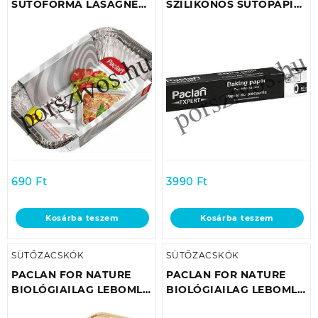
SÜTŐFORMA LASAGNE
SZILIKONOS SÜTŐPAPÍR
FEDŐFÓLIÁVAL
50M (38CM SZÉLES)
3DB/TASAK 25CMX18CM
690
Ft
3990
Ft
Kosárba teszem
Kosárba teszem
SÜTŐZACSKÓK
SÜTŐZACSKÓK
PACLAN FOR NATURE
PACLAN FOR NATURE
BIOLÓGIAILAG LEBOMLÓ
BIOLÓGIAILAG LEBOMLÓ
PAPÍRSÜTŐFORMA
SZILIKONOS SÜTŐPAPÍR