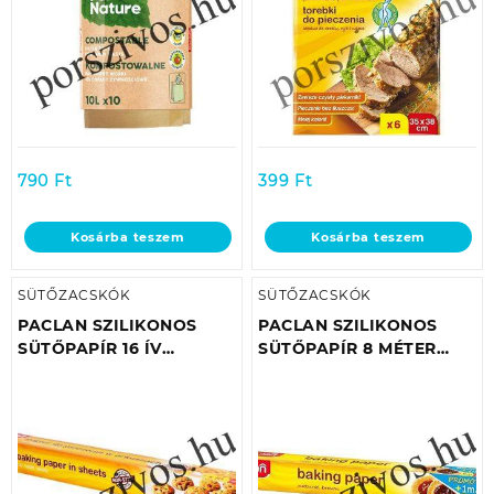
790
Ft
399
Ft
Kosárba teszem
Kosárba teszem
SÜTŐZACSKÓK
SÜTŐZACSKÓK
PACLAN SZILIKONOS
PACLAN SZILIKONOS
SÜTŐPAPÍR 16 ÍV
SÜTŐPAPÍR 8 MÉTER
42X38CM
(38CM SZÉLES) +1 MÉTER
GRÁTISZ