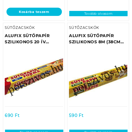
Kosárba teszem
Tovább olvasom
SÜTŐZACSKÓK
SÜTŐZACSKÓK
ALUFIX SÜTŐPAPÍR
ALUFIX SÜTŐPAPÍR
SZILIKONOS 20 ÍV
SZILIKONOS 8M (38CM
38X42CM/ MIKRÓBAN IS
SZÉLES) MIKRÓBAN IS
HASZNÁLHATÓ/ MAX:
HASZNÁLHATÓ/ MAX:
220°C
220°C
690
Ft
590
Ft