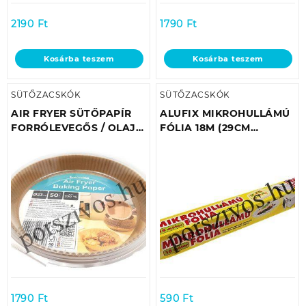
2190
Ft
1790
Ft
Kosárba teszem
Kosárba teszem
SÜTŐZACSKÓK
SÜTŐZACSKÓK
AIR FRYER SÜTŐPAPÍR
ALUFIX MIKROHULLÁMÚ
FORRÓLEVEGŐS / OLAJ
FÓLIA 18M (29CM
NÉLKÜLI SÜTŐHÖZ
SZÉLES) 140C°-IG
Ø23CM (50DB/CSOMAG)
HŐÁLLÓ MIKRÓBAN-
HŰTŐBEN ÉTELEK
LEFEDÉSÉRE
1790
Ft
590
Ft