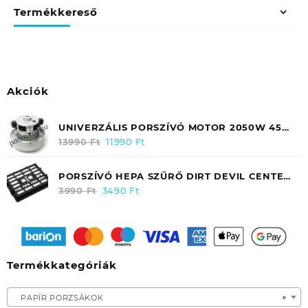
Termékkereső
Akciók
UNIVERZÁLIS PORSZÍVÓ MOTOR 2050W 45
FOKOS FELFOGATÁSSAL (CSŐRÖS) /
13990
Ft
Original
11990
Ft
Current
SAMSUNG DJ3100097A
price
price
was:
is:
PORSZÍVÓ HEPA SZŰRŐ DIRT DEVIL CENTEC
13990 Ft.
11990 Ft.
2 M2831 / M2288 (KIMENETI) 2288003
3990
Ft
Original
3490
Ft
Current
price
price
was:
is:
3990 Ft.
3490 Ft.
Termékkategóriák
PAPÍR PORZSÁKOK
×