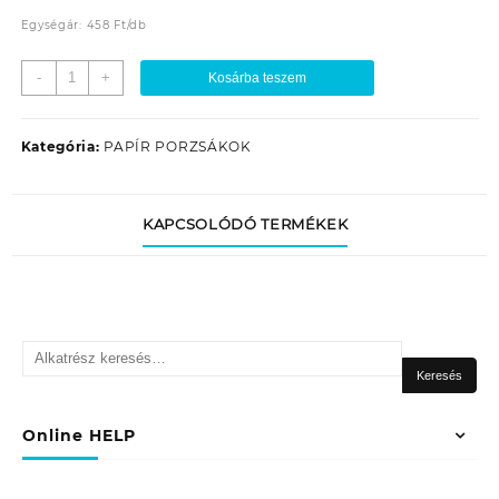
Egységár:
458
Ft
/
db
PSZ-
-
+
Kosárba teszem
E28
PAPÍR
PORZSÁK
Kategória:
PAPÍR PORZSÁKOK
(5DB/TASAK)
mennyiség
KAPCSOLÓDÓ TERMÉKEK
Keresés
a
Keresés
következőre:
Online HELP