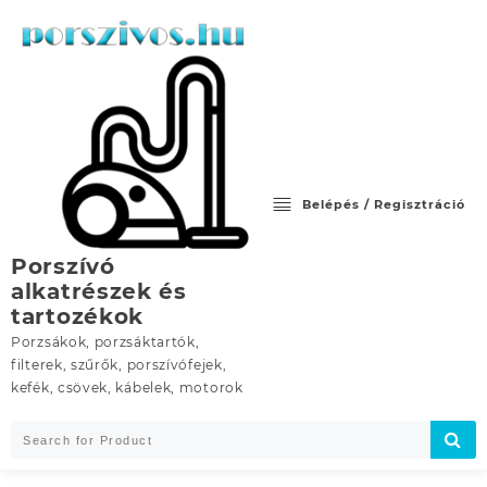
Skip
to
content
Belépés / Regisztráció
Porszívó
alkatrészek és
tartozékok
Porzsákok, porzsáktartók,
filterek, szűrők, porszívófejek,
kefék, csövek, kábelek, motorok