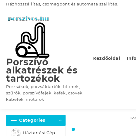
Skip
Házhozszállítás, csomagpont és automata szállítás.
to
content
Kezdőoldal
Inf
Porszívó
alkatrészek és
tartozékok
Porzsákok, porzsáktartók, filterek,
szűrők, porszívófejek, kefék, csövek,
kábelek, motorok
Ho
Categories
Háztartási Gép