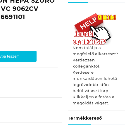
ON HEPA SZŰRŐ
 VC 9062CV
6691101
Nem találja a
megfelelő alkatrészt?
rba teszem
Kérdezzen
kollégánktól.
Kérdésére
munkaidőben lehető
legrövidebb időn
belül választ kap.
Klikkeljen a fotóra a
megoldás végett.
Termékkereső