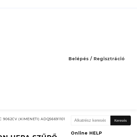
Belépés / Regisztráció
Keresés
9062CV (KIMENETI) ADQ56691101
Keresés
a
következőre:
Online HELP