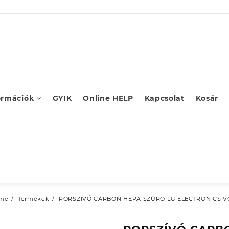
ormációk
GYIK
Online HELP
Kapcsolat
Kosár
me
Termékek
PORSZÍVÓ CARBON HEPA SZŰRŐ LG ELECTRONICS VC 