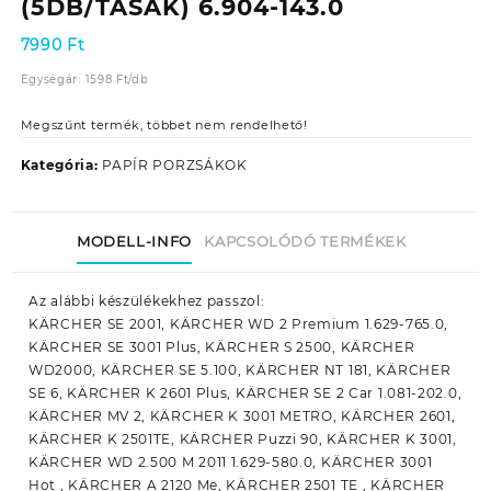
(5DB/TASAK) 6.904-143.0
7990
Ft
Egységár:
1598
Ft
/
db
Megszűnt termék, többet nem rendelhető!
Kategória:
PAPÍR PORZSÁKOK
MODELL-INFO
KAPCSOLÓDÓ TERMÉKEK
Az alábbi készülékekhez passzol:
KÄRCHER SE 2001, KÄRCHER WD 2 Premium 1.629-765.0,
KÄRCHER SE 3001 Plus, KÄRCHER S 2500, KÄRCHER
WD2000, KÄRCHER SE 5.100, KÄRCHER NT 181, KÄRCHER
SE 6, KÄRCHER K 2601 Plus, KÄRCHER SE 2 Car 1.081-202.0,
KÄRCHER MV 2, KÄRCHER K 3001 METRO, KÄRCHER 2601,
KÄRCHER K 2501TE, KÄRCHER Puzzi 90, KÄRCHER K 3001,
KÄRCHER WD 2.500 M 2011 1.629-580.0, KÄRCHER 3001
Hot , KÄRCHER A 2120 Me, KÄRCHER 2501 TE , KÄRCHER