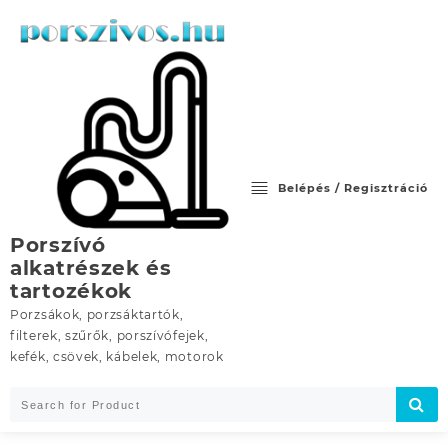
Skip
to
content
Belépés / Regisztráció
Porszívó
alkatrészek és
tartozékok
Porzsákok, porzsáktartók,
filterek, szűrők, porszívófejek,
kefék, csövek, kábelek, motorok