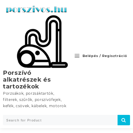
Skip
to
content
Belépés / Regisztráció
Porszívó
alkatrészek és
tartozékok
Porzsákok, porzsáktartók,
filterek, szűrők, porszívófejek,
kefék, csövek, kábelek, motorok