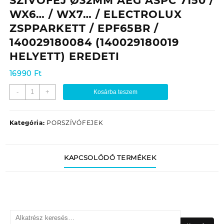
SZÍVÓFEJ Ø32MM AEG ASPC 7150 /
WX6… / WX7… / ELECTROLUX
ZSPPARKETT / EPF65BR /
140029180084 (140029180019
HELYETT) EREDETI
16990
Ft
PORSZÍVÓ
-
+
Kosárba teszem
KOMBINÁLT
GÖRGŐS
SZÍVÓFEJ
Kategória:
PORSZÍVÓFEJEK
Ø32MM
AEG
ASPC
KAPCSOLÓDÓ TERMÉKEK
7150
/
WX6...
/
WX7...
Keresés
/