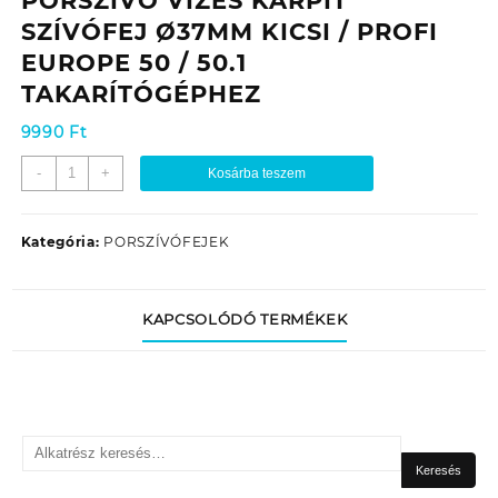
PORSZÍVÓ VIZES KÁRPIT
SZÍVÓFEJ Ø37MM KICSI / PROFI
EUROPE 50 / 50.1
TAKARÍTÓGÉPHEZ
9990
Ft
PROFI
-
+
Kosárba teszem
EUROPE
PD-
050.4
Kategória:
PORSZÍVÓFEJEK
PORSZÍVÓ
VIZES
KÁRPIT
KAPCSOLÓDÓ TERMÉKEK
SZÍVÓFEJ
Ø37MM
KICSI
/
PROFI
Keresés
EUROPE
a
50
Keresés
következőre:
/