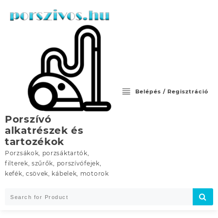
Skip
to
content
Belépés / Regisztráció
Porszívó
alkatrészek és
tartozékok
Porzsákok, porzsáktartók,
filterek, szűrők, porszívófejek,
kefék, csövek, kábelek, motorok