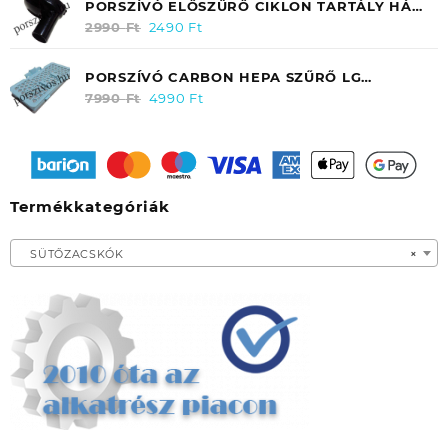
PORSZÍVÓ ELŐSZŰRŐ CIKLON TARTÁLY HÁZ
FELSŐ RÉSZ GÉGECSŐRE SAMSUNG
2990
Ft
Original
2490
Ft
Current
DJ6700052C EREDETI
price
price
was:
is:
PORSZÍVÓ CARBON HEPA SZŰRŐ LG
2990 Ft.
2490 Ft.
ELECTRONICS VC 9062CV (KIMENETI)
7990
Ft
Original
4990
Ft
Current
ADQ56691101
price
price
was:
is:
7990 Ft.
4990 Ft.
Termékkategóriák
SÜTŐZACSKÓK
×