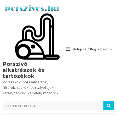
Skip
to
content
Belépés / Regisztráció
Porszívó
alkatrészek és
tartozékok
Porzsákok, porzsáktartók,
filterek, szűrők, porszívófejek,
kefék, csövek, kábelek, motorok