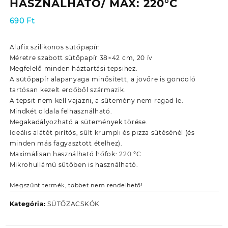
HASZNÁLHATÓ/ MAX: 220°C
690
Ft
Alufix szilikonos sütőpapír:
Méretre szabott sütőpapír 38×42 cm, 20 ív
Megfelelő minden háztartási tepsihez.
A sütőpapír alapanyaga minősített, a jövőre is gondoló
tartósan kezelt erdőből származik.
A tepsit nem kell vajazni, a sütemény nem ragad le.
Mindkét oldala felhasználható.
Megakadályozható a sütemények törése.
Ideális alátét pirítós, sült krumpli és pizza sütésénél (és
minden más fagyasztott ételhez).
Maximálisan használható hőfok: 220 °C
Mikrohullámú sütőben is használható.
Megszűnt termék, többet nem rendelhető!
Kategória:
SÜTŐZACSKÓK