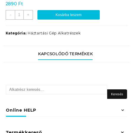
2890
Ft
ZELMER
-
+
Kosárba teszem
86.1002
PREDOM
HÚSDARÁLÓ
Kategória:
Háztartási Gép Alkatrészek
RUGÓ
CSIGÁRA
mennyiség
KAPCSOLÓDÓ TERMÉKEK
Keresés
a
Keresés
következőre:
Online HELP
Termékkereső