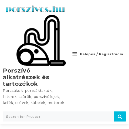
Skip
to
content
Belépés / Regisztráció
Porszívó
alkatrészek és
tartozékok
Porzsákok, porzsáktartók,
filterek, szűrők, porszívófejek,
kefék, csövek, kábelek, motorok