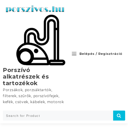
Skip
to
content
Belépés / Regisztráció
Porszívó
alkatrészek és
tartozékok
Porzsákok, porzsáktartók,
filterek, szűrők, porszívófejek,
kefék, csövek, kábelek, motorok