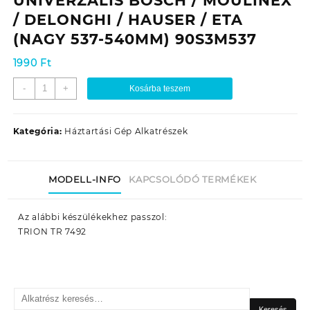
UNIVERZÁLIS BOSCH / MOULINEX
/ DELONGHI / HAUSER / ETA
(NAGY 537-540MM) 90S3M537
1990
Ft
KENYÉRSÜTŐ
-
+
Kosárba teszem
GÉP
SZÍJ
UNIVERZÁLIS
Kategória:
Háztartási Gép Alkatrészek
BOSCH
/
MOULINEX
MODELL-INFO
KAPCSOLÓDÓ TERMÉKEK
/
DELONGHI
/
Az alábbi készülékekhez passzol:
HAUSER
TRION TR 7492
/
ETA
(NAGY
537-
Keresés
540MM)
a
Keresés