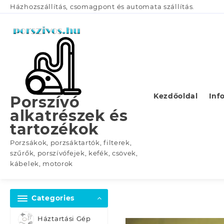
Skip
Házhozszállítás, csomagpont és automata szállítás.
to
content
Kezdőoldal
Inf
Porszívó
alkatrészek és
tartozékok
Porzsákok, porzsáktartók, filterek,
szűrők, porszívófejek, kefék, csövek,
kábelek, motorok
Categories
Háztartási Gép