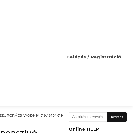
Belépés / Regisztráció
Keresés
SZŰRŐRÁCS WODNIK 519/ 616/ 619
Keresés
a
következőre:
Online HELP