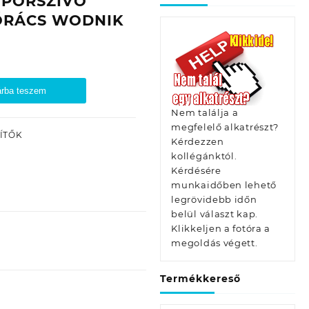
3 PORSZÍVÓ
ŐRÁCS WODNIK
rba teszem
Nem találja a
megfelelő alkatrészt?
ÍTŐK
Kérdezzen
kollégánktól.
Kérdésére
munkaidőben lehető
legrövidebb időn
belül választ kap.
Klikkeljen a fotóra a
megoldás végett.
Termékkereső