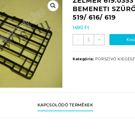
ZELMER 619.035
BEMENETI SZŰR
519/ 616/ 619
1490
Ft
ZELMER
-
+
Kosá
619.0353
PORSZÍVÓ
BEMENETI
Kategória:
PORSZÍVÓ KIEGÉSZ
SZŰRŐRÁCS
WODNIK
519/
616/
619
mennyiség
KAPCSOLÓDÓ TERMÉKEK