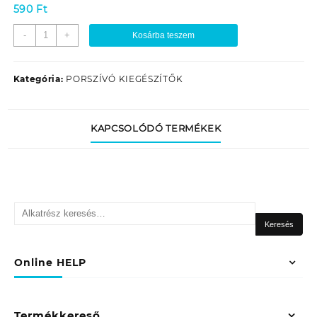
590
Ft
ZELMER
-
+
Kosárba teszem
7.0525
PORSZIVÓ
MIKROKAPCSOLÓ
Kategória:
PORSZÍVÓ KIEGÉSZÍTŐK
MAXIM
mennyiség
KAPCSOLÓDÓ TERMÉKEK
Keresés
a
Keresés
következőre:
Online HELP
Termékkereső