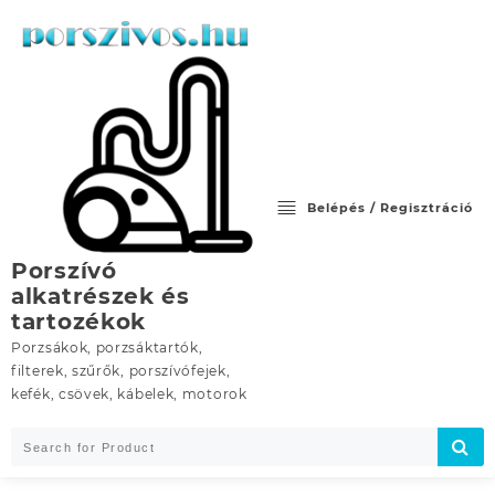
Skip
to
content
Belépés / Regisztráció
Porszívó
alkatrészek és
tartozékok
Porzsákok, porzsáktartók,
filterek, szűrők, porszívófejek,
kefék, csövek, kábelek, motorok