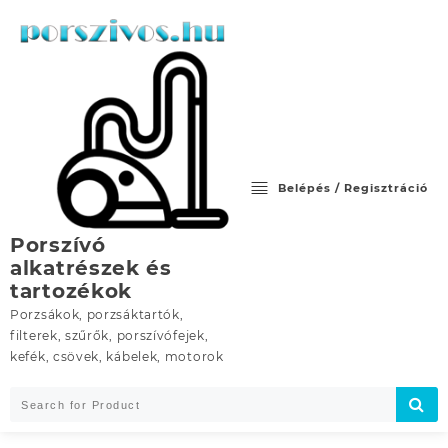
Skip
to
content
Belépés / Regisztráció
Porszívó
alkatrészek és
tartozékok
Porzsákok, porzsáktartók,
filterek, szűrők, porszívófejek,
kefék, csövek, kábelek, motorok