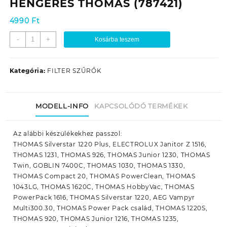
HENGERES THOMAS (787421)
4990
Ft
TAKARÍTÓGÉP
-
+
Kosárba teszem
UNIVERZÁLIS
HEPA
SZŰRŐ
Kategória:
FILTER SZŰRŐK
/
MOTORVÉDŐ
SZŰRŐ
MODELL-INFO
KAPCSOLÓDÓ TERMÉKEK
HENGERES
THOMAS
(787421)
Az alábbi készülékekhez passzol:
mennyiség
THOMAS Silverstar 1220 Plus, ELECTROLUX Janitor Z 1516,
THOMAS 1231, THOMAS 926, THOMAS Junior 1230, THOMAS
Twin, GOBLIN 7400C, THOMAS 1030, THOMAS 1330,
THOMAS Compact 20, THOMAS PowerClean, THOMAS
1043LG, THOMAS 1620C, THOMAS HobbyVac, THOMAS
PowerPack 1616, THOMAS Silverstar 1220, AEG Vampyr
Multi300.30, THOMAS Power Pack család, THOMAS 1220S,
THOMAS 920, THOMAS Junior 1216, THOMAS 1235,