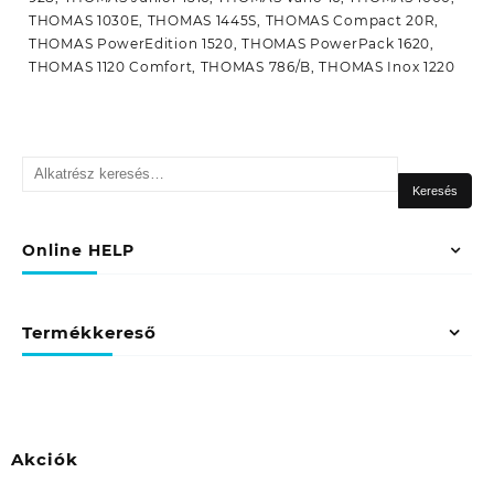
THOMAS 1030E, THOMAS 1445S, THOMAS Compact 20R,
THOMAS PowerEdition 1520, THOMAS PowerPack 1620,
THOMAS 1120 Comfort, THOMAS 786/B, THOMAS Inox 1220
Keresés
a
Keresés
következőre:
Online HELP
Termékkereső
Akciók