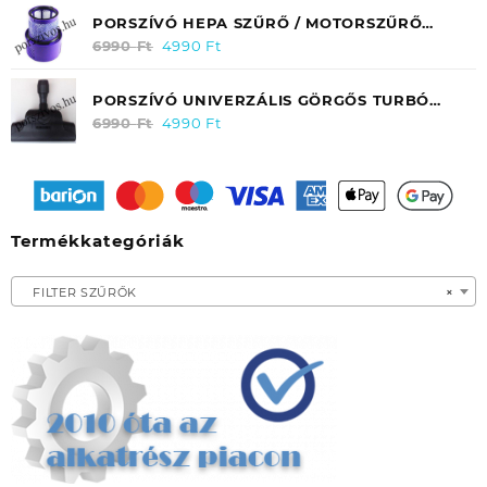
PORSZÍVÓ HEPA SZŰRŐ / MOTORSZŰRŐ
EGYSÉG DYSON V10 / SV12 / 969082-01
6990
Ft
Original
4990
Ft
Current
price
price
was:
is:
PORSZÍVÓ UNIVERZÁLIS GÖRGŐS TURBÓ
6990 Ft.
4990 Ft.
SZÍVÓFEJ 30-37MM (280MM)
6990
Ft
Original
4990
Ft
Current
price
price
was:
is:
6990 Ft.
4990 Ft.
Termékkategóriák
FILTER SZŰRŐK
×