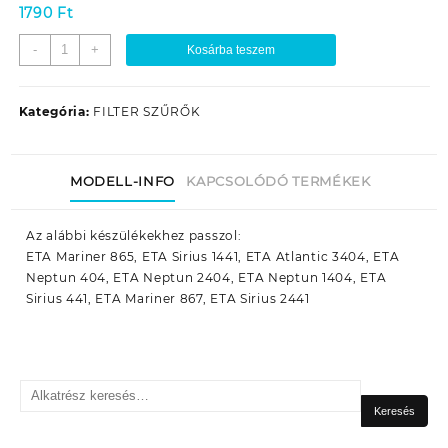
1790
Ft
TAKARÍTÓGÉP
-
+
Kosárba teszem
SZŰRŐPALÁST
ETA
2404
Kategória:
FILTER SZŰRŐK
1404
KÚPOS
FILTER
MODELL-INFO
KAPCSOLÓDÓ TERMÉKEK
mennyiség
Az alábbi készülékekhez passzol:
ETA Mariner 865, ETA Sirius 1441, ETA Atlantic 3404, ETA
Neptun 404, ETA Neptun 2404, ETA Neptun 1404, ETA
Sirius 441, ETA Mariner 867, ETA Sirius 2441
Keresés
a
Keresés
következőre: