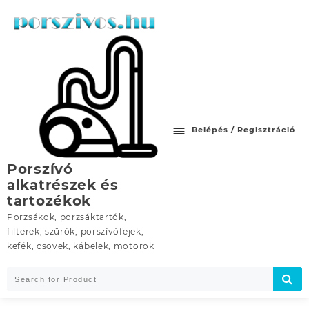
Skip
to
content
Belépés / Regisztráció
Porszívó
alkatrészek és
tartozékok
Porzsákok, porzsáktartók,
filterek, szűrők, porszívófejek,
kefék, csövek, kábelek, motorok