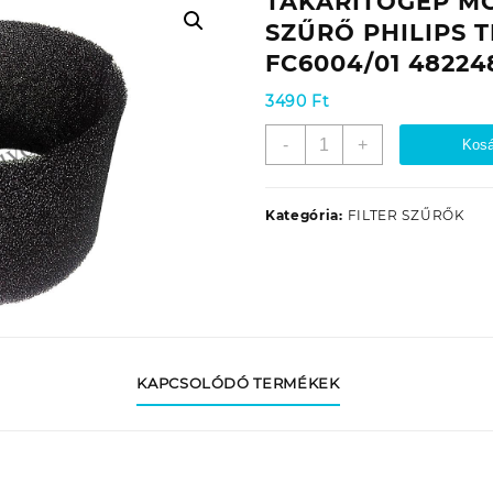
TAKARÍTÓGÉP M
SZŰRŐ PHILIPS 
FC6004/01 48224
3490
Ft
TAKARÍTÓGÉP
-
+
Kosá
MOTORVÉDŐ
SZŰRŐ
PHILIPS
Kategória:
FILTER SZŰRŐK
TRIATHLON
FC6004/01
482248040242
mennyiség
KAPCSOLÓDÓ TERMÉKEK