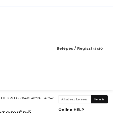
Belépés / Regisztráció
Keresés
ATHLON FC6004/01 482248040242
Keresés
a
következőre:
Online HELP