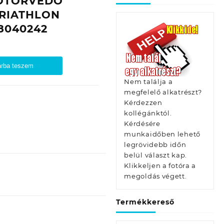
OTORVÉDŐ
TRIATHLON
8040242
rba teszem
Nem találja a
megfelelő alkatrészt?
Kérdezzen
kollégánktól.
Kérdésére
munkaidőben lehető
legrövidebb időn
belül választ kap.
Klikkeljen a fotóra a
megoldás végett.
Termékkereső