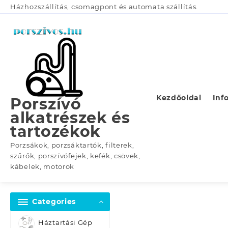
Skip
Házhozszállítás, csomagpont és automata szállítás.
to
content
Kezdőoldal
Inf
Porszívó
alkatrészek és
tartozékok
Porzsákok, porzsáktartók, filterek,
szűrők, porszívófejek, kefék, csövek,
kábelek, motorok
Categories
Háztartási Gép