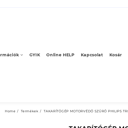
ormációk
GYIK
Online HELP
Kapcsolat
Kosár
Home
Termékek
TAKARÍTÓGÉP MOTORVÉDŐ SZŰRŐ PHILIPS TRI