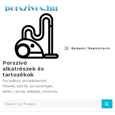
Skip
to
content
Belépés / Regisztráció
Porszívó
alkatrészek és
tartozékok
Porzsákok, porzsáktartók,
filterek, szűrők, porszívófejek,
kefék, csövek, kábelek, motorok