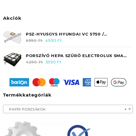
Akciók
PSZ-HYU5GYS HYUNDAI VC 5750 /
HYUDBP5750 EREDETI MIKROSZÁLAS
6990
Ft
Original
4990
Ft
Current
PORZSÁK (5DB/TASAK)
price
price
was:
is:
PORSZÍVÓ HEPA SZŰRŐ ELECTROLUX SMART
6990 Ft.
4990 Ft.
300/ 350 / ZANUSSI ZAN 3435 EF31
4290
Ft
Original
3990
Ft
Current
price
price
was:
is:
4290 Ft.
3990 Ft.
Termékkategóriák
PAPÍR PORZSÁKOK
×