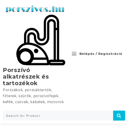
Skip
to
content
Belépés / Regisztráció
Porszívó
alkatrészek és
tartozékok
Porzsákok, porzsáktartók,
filterek, szűrők, porszívófejek,
kefék, csövek, kábelek, motorok