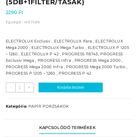
(5DB+1FILTER/TASAK)
2290
Ft
Egységár:
458
Ft
/
db
ELECTROLUX Exclusiv , ELECTROLUX Ifara , ELECTROLUX
Mega 2000 , ELECTROLUX Mega Turbo , ELECTROLUX P 1205
– 1260 , ELECTROLUX P 42 , PROGRESS 116743, PROGRESS
Exclusiv Mega , PROGRESS Infra , PROGRESS Mega 2000 ,
PROGRESS Mega 2000 Infra , PROGRESS Mega 2000 Turbo ,
PROGRESS P 1205 – 1260 , PROGRESS P 42
PSZ-
-
+
Kosárba teszem
E2.1F
ELECTROLUX
P
Kategória:
PAPÍR PORZSÁKOK
42
PAPÍR
PORZSÁK
KAPCSOLÓDÓ TERMÉKEK
(5DB+1FILTER/TASAK)