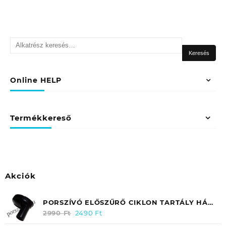
mennyiség
Keresés
a
Keresés
következőre:
Online HELP
Termékkereső
Akciók
PORSZÍVÓ ELŐSZŰRŐ CIKLON TARTÁLY HÁZ
FELSŐ RÉSZ GÉGECSŐRE SAMSUNG
2990
Ft
Original
2490
Ft
Current
DJ6700052C EREDETI
price
price