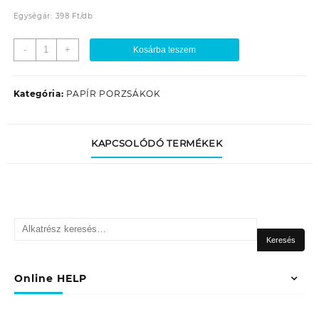
Egységár:
398
Ft
/
db
PSZ-
-
+
Kosárba teszem
D010
PAPÍR
PORZSÁK
Kategória:
PAPÍR PORZSÁKOK
(5DB/TASAK)
mennyiség
KAPCSOLÓDÓ TERMÉKEK
Keresés
a
Keresés
következőre:
Online HELP