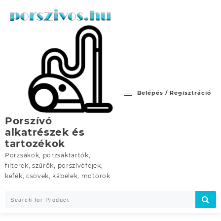
Skip
to
content
Belépés / Regisztráció
Porszívó
alkatrészek és
tartozékok
Porzsákok, porzsáktartók,
filterek, szűrők, porszívófejek,
kefék, csövek, kábelek, motorok