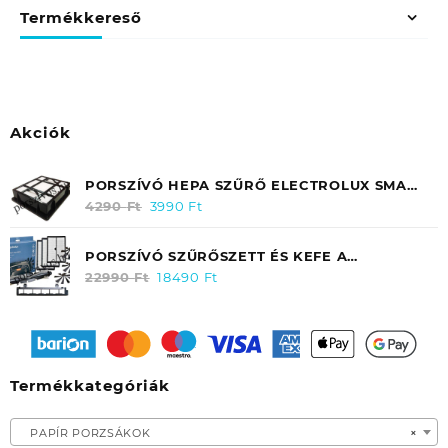
Termékkereső
Akciók
PORSZÍVÓ HEPA SZŰRŐ ELECTROLUX SMART
300/ 350 / ZANUSSI ZAN 3435 EF31
4290
Ft
Original
3990
Ft
Current
price
price
was:
is:
PORSZÍVÓ SZŰRŐSZETT ÉS KEFE A
4290 Ft.
3990 Ft.
ELECTROLUX PUREI9 ROBOTPORSZÍVÓHOZ
22990
Ft
Original
18490
Ft
Current
ERK02/ 9001691139 EREDETI
price
price
was:
is:
22990 Ft.
18490 Ft.
Termékkategóriák
PAPÍR PORZSÁKOK
×