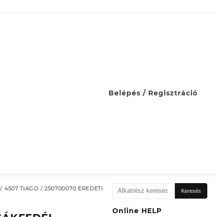
Belépés / Regisztráció
Keresés
 4507 TIAGO / 250700070 EREDETI
Keresés
a
következőre:
Online HELP