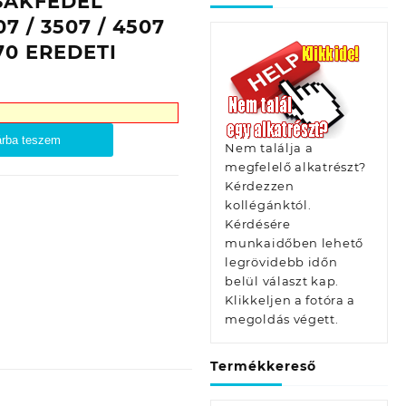
SÁKFEDÉL
7 / 3507 / 4507
70 EREDETI
rba teszem
Nem találja a
megfelelő alkatrészt?
Kérdezzen
kollégánktól.
Kérdésére
munkaidőben lehető
legrövidebb időn
belül választ kap.
Klikkeljen a fotóra a
megoldás végett.
Termékkereső