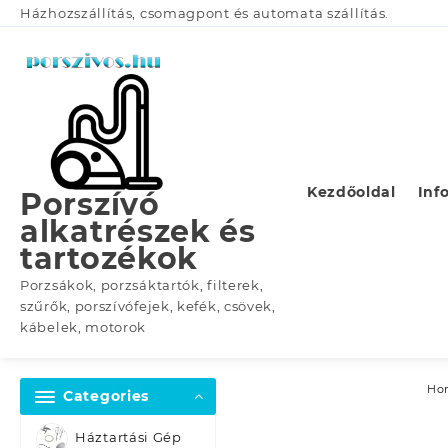
Skip
Házhozszállítás, csomagpont és automata szállítás.
to
content
Kezdőoldal
Inf
Porszívó
alkatrészek és
tartozékok
Porzsákok, porzsáktartók, filterek,
szűrők, porszívófejek, kefék, csövek,
kábelek, motorok
Ho
Categories
Háztartási Gép