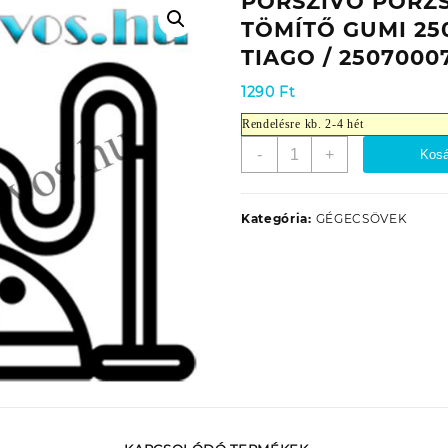
PORSZÍVÓ PORZ
TÖMÍTŐ GUMI 250
TIAGO / 2507000
1290
Ft
Rendelésre kb. 2-4 hét
PORSZÍVÓ
-
+
Kosá
PORZSÁKFEDÉL
TÖMÍTŐ
GUMI
Kategória:
GÉGECSÖVEK
2507
/
3507
/
4507
TIAGO
/
250700070
EREDETI
mennyiség