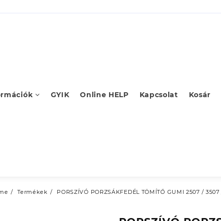
ormációk
GYIK
Online HELP
Kapcsolat
Kosár
me
Termékek
PORSZÍVÓ PORZSÁKFEDÉL TÖMÍTŐ GUMI 2507 / 3507 /