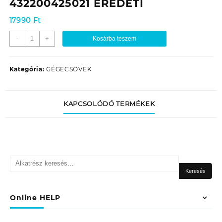
432200425021 EREDETI
17990
Ft
PORSZÍVÓ
-
+
Kosárba teszem
KOMPLETT
GÉGECSŐ
PHILIPS
Kategória:
GÉGECSÖVEK
FC
8631
/
KAPCSOLÓDÓ TERMÉKEK
FC
9323
/
432200425021
EREDETI
Keresés
mennyiség
a
Keresés
következőre:
Online HELP