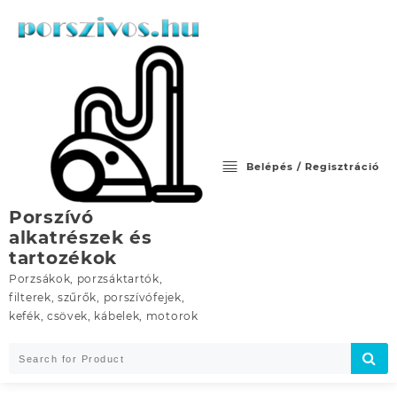
Skip
to
content
Belépés / Regisztráció
Porszívó
alkatrészek és
tartozékok
Porzsákok, porzsáktartók,
filterek, szűrők, porszívófejek,
kefék, csövek, kábelek, motorok