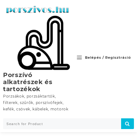
Skip
to
content
Belépés / Regisztráció
Porszívó
alkatrészek és
tartozékok
Porzsákok, porzsáktartók,
filterek, szűrők, porszívófejek,
kefék, csövek, kábelek, motorok