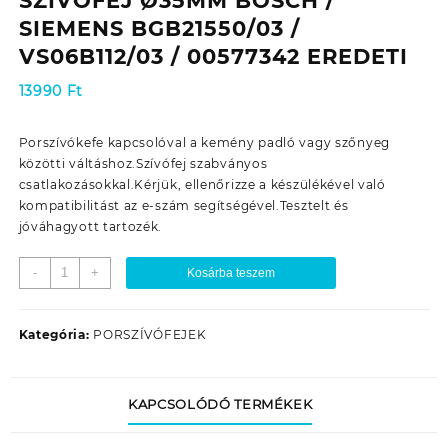
SZÍVÓFEJ Ø35MM BOSCH /
SIEMENS BGB21550/03 /
VS06B112/03 / 00577342 EREDETI
13990
Ft
Porszívókefe kapcsolóval a kemény padló vagy szőnyeg
közötti váltáshoz.Szívófej szabványos
csatlakozásokkal.Kérjük, ellenőrizze a készülékével való
kompatibilitást az e-szám segítségével.Tesztelt és
jóváhagyott tartozék.
PORSZÍVÓ
-
+
Kosárba teszem
KOMBINÁLT
GÖRGŐS
SZÍVÓFEJ
Kategória:
PORSZÍVÓFEJEK
Ø35MM
BOSCH
/
KAPCSOLÓDÓ TERMÉKEK
SIEMENS
BGB21550/03