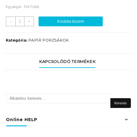
Egységár:
518
Ft
/
db
PSZ-
-
+
Kosárba teszem
S3
PAPÍR
PORZSÁK
Kategória:
PAPÍR PORZSÁKOK
(5DB/TASAK)
mennyiség
KAPCSOLÓDÓ TERMÉKEK
Keresés
a
Keresés
következőre:
Online HELP