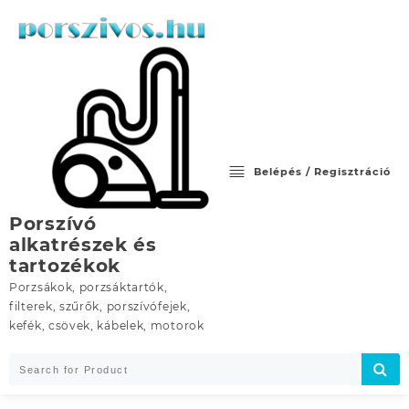
Skip
to
content
Belépés / Regisztráció
Porszívó
alkatrészek és
tartozékok
Porzsákok, porzsáktartók,
filterek, szűrők, porszívófejek,
kefék, csövek, kábelek, motorok