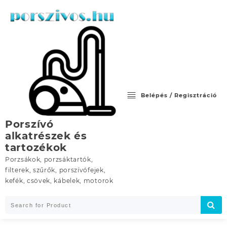
Skip
to
content
Belépés / Regisztráció
Porszívó
alkatrészek és
tartozékok
Porzsákok, porzsáktartók,
filterek, szűrők, porszívófejek,
kefék, csövek, kábelek, motorok