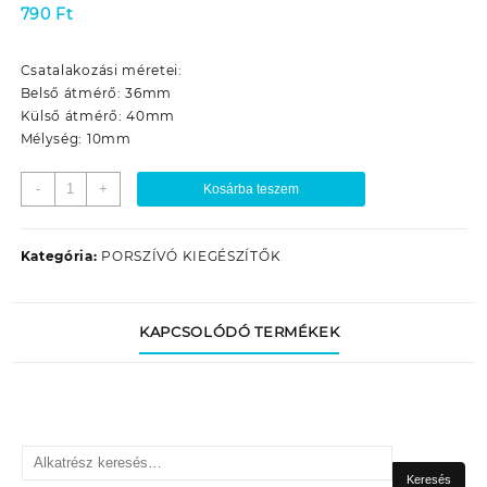
790
Ft
Csatalakozási méretei:
Belső átmérő: 36mm
Külső átmérő: 40mm
Mélység: 10mm
PORSZÍVÓ
-
+
Kosárba teszem
KERÉK
SVC
730
Kategória:
PORSZÍVÓ KIEGÉSZÍTŐK
ALTO
(HÁTSÓ/NAGY)
EREDETI
KAPCSOLÓDÓ TERMÉKEK
mennyiség
Keresés
a
Keresés