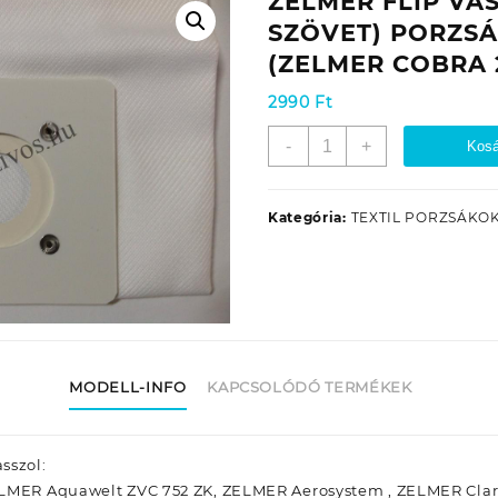
ZELMER FLIP VÁS
SZÖVET) PORZSÁ
(ZELMER COBRA 
2990
Ft
ZELMER
-
+
Kosá
FLIP
VÁSZON
(TEXTIL,
Kategória:
TEXTIL PORZSÁKO
SZÖVET)
PORZSÁK
GA3531
(ZELMER
COBRA
2000
HELYETT!)
MODELL-INFO
KAPCSOLÓDÓ TERMÉKEK
mennyiség
sszol:
ELMER Aquawelt ZVC 752 ZK, ZELMER Aerosystem , ZELMER Clar