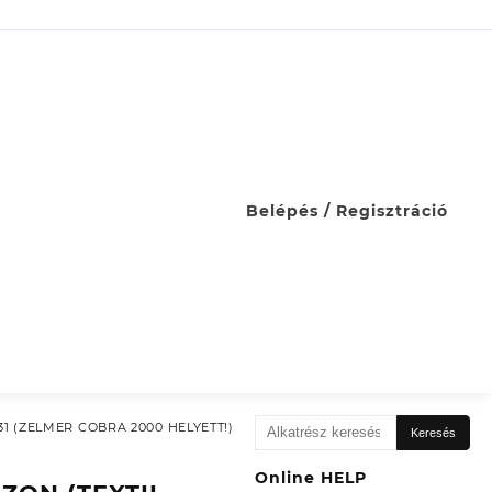
Belépés / Regisztráció
Keresés
31 (ZELMER COBRA 2000 HELYETT!)
Keresés
a
következőre:
Online HELP