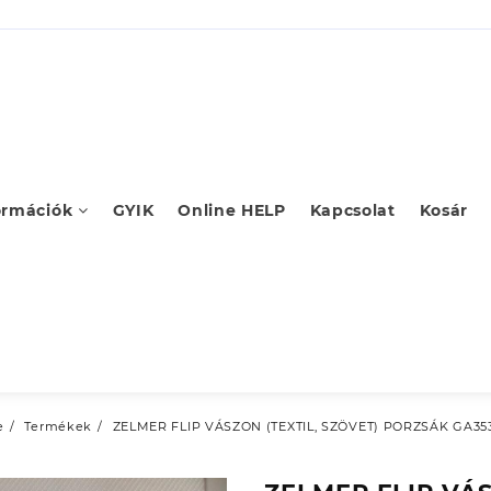
ormációk
GYIK
Online HELP
Kapcsolat
Kosár
e
Termékek
ZELMER FLIP VÁSZON (TEXTIL, SZÖVET) PORZSÁK GA35