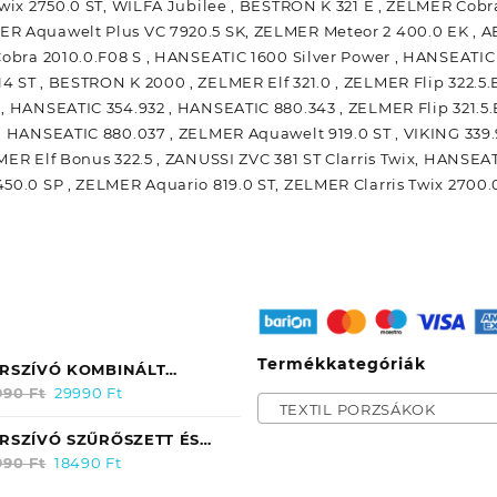
Twix 2750.0 ST, WILFA Jubilee , BESTRON K 321 E , ZELMER Cobra
R Aquawelt Plus VC 7920.5 SK, ZELMER Meteor 2 400.0 EK , AE
Cobra 2010.0.F08 S , HANSEATIC 1600 Silver Power , HANSEATIC 
 ST , BESTRON K 2000 , ZELMER Elf 321.0 , ZELMER Flip 322.5
, HANSEATIC 354.932 , HANSEATIC 880.343 , ZELMER Flip 321.5.
 , HANSEATIC 880.037 , ZELMER Aquawelt 919.0 ST , VIKING 339
MER Elf Bonus 322.5 , ZANUSSI ZVC 381 ST Clarris Twix, HANSEA
50.0 SP , ZELMER Aquario 819.0 ST, ZELMER Clarris Twix 2700.
Termékkategóriák
RSZÍVÓ KOMBINÁLT
Original
Current
RGŐS SZÍVÓFEJ Ø35MM
990
Ft
29990
Ft
TEXTIL PORZSÁKOK
price
price
MSUNG NB-850 /
was:
is:
DC15QV DJ9701402E
RSZÍVÓ SZŰRŐSZETT ÉS
32990 Ft.
Original
Current
29990 Ft.
EDETI
FE A ELECTROLUX PUREI9
990
Ft
18490
Ft
price
price
BOTPORSZÍVÓHOZ ERK02/