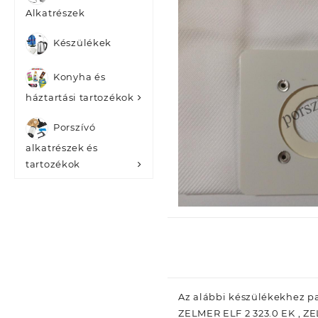
Alkatrészek
Készülékek
Konyha és
háztartási tartozékok
Porszívó
alkatrészek és
tartozékok
Az alábbi készülékekhez pa
ZELMER ELF 2 323.0 EK , Z