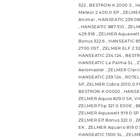
322 , BESTRON K 2000 S , 
Meteor 2 400.0 EP , ZELMER
Animal , HANSEATIC 239.08
, HANSEATIC 887.510 , ZELM
429.918 , ZELMER Aquawelt 
Bonus 322.6 , HANSEATIC 85
2700.0ST , ZELMER ELF 2 32
HANSEATIC 234.124 , BESTR
HANSEATIC La Palma SL , Z
Aeromaster , ZELMER Clarri
HANSEATIC 239.124 , ROTEL 
SP, ZELMER Cobra 2010.0.F
BESTRON K 00020 , HANSEAT
ZELMER Aquos 829.0 SK, VI
ZELMER Flip 321.0.E00E , B
ZELMER Aquawelt 919.0 SP 
ZELMER Elf Bonus 322.0 , 
EK , ZELMER Aquario 819.0 
HANSEATIC 1500 SL , ZELME