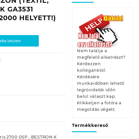
ZON (TEXTIL,
K GA3531
2000 HELYETT!)
rba teszem
Nem találja a
megfelelő alkatrészt?
K
Kérdezzen
kollégánktól.
Kérdésére
munkaidőben lehető
legrövidebb időn
belül választ kap.
Klikkeljen a fotóra a
megoldás végett.
Termékkereső
ris 2700.0SP , BESTRON K