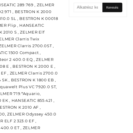
NSEATIC 289.769 , ZELMER
Keresés
Keresés
202.971 , BESTRON K 2000
a
következőre:
010.0 SL , BESTRON K 00018
MER Flip , HANSEATIC
 2010 S , ZELMER Elf
ELMER Clarris Twix
ZELMER Clarris 2700.0ST ,
TIC 1500 Compact ,
eor 2 400.0 EQ , ZELMER
08 E , BESTRON K 2000 E ,
 EF , ZELMER Clarris 2700.0
 SK , BESTRON K 1800 EB ,
quawelt Plus VC 7920.0 ST,
ELMER 719.*Aquario,
 EK , HANSEATIC 855.421 ,
ESTRON K 2010 AF ,
1700, ZELMER Odyssey 450.0
 ELF 2 323.0 EF ,
 400.0 ET , ZELMER