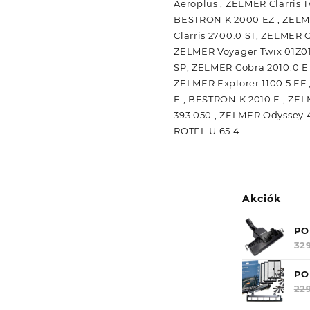
Aeroplus , ZELMER Clarris 
BESTRON K 2000 EZ , ZELME
Clarris 2700.0 ST, ZELMER 
ZELMER Voyager Twix 01Z014
SP, ZELMER Cobra 2010.0 E 
ZELMER Explorer 1100.5 EF
E , BESTRON K 2010 E , ZEL
393.050 , ZELMER Odyssey 4
ROTEL U 65.4
Akciók
PO
GÖ
32
SA
VC
PO
ER
KE
22
RO