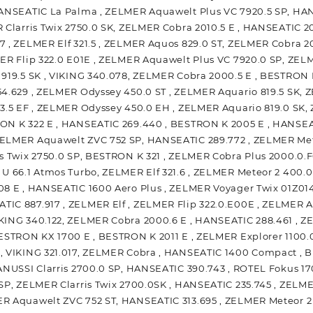
HANSEATIC La Palma , ZELMER Aquawelt Plus VC 7920.5 SP, HA
 Clarris Twix 2750.0 SK, ZELMER Cobra 2010.5 E , HANSEATIC 
7 , ZELMER Elf 321.5 , ZELMER Aquos 829.0 ST, ZELMER Cobra 2
ER Flip 322.0 E01E , ZELMER Aquawelt Plus VC 7920.0 SP, ZEL
919.5 SK , VIKING 340.078, ZELMER Cobra 2000.5 E , BESTRON K
4.629 , ZELMER Odyssey 450.0 ST , ZELMER Aquario 819.5 SK, Z
3.5 EF , ZELMER Odyssey 450.0 EH , ZELMER Aquario 819.0 SK, 
ON K 322 E , HANSEATIC 269.440 , BESTRON K 2005 E , HANSEA
ELMER Aquawelt ZVC 752 SP, HANSEATIC 289.772 , ZELMER Met
s Twix 2750.0 SP, BESTRON K 321 , ZELMER Cobra Plus 2000.0.F
U 66.1 Atmos Turbo, ZELMER Elf 321.6 , ZELMER Meteor 2 400.0
08 E , HANSEATIC 1600 Aero Plus , ZELMER Voyager Twix 01Z014
IC 887.917 , ZELMER Elf , ZELMER Flip 322.0.E00E , ZELMER A
KING 340.122, ZELMER Cobra 2000.6 E , HANSEATIC 288.461 , Z
ESTRON KX 1700 E , BESTRON K 2011 E , ZELMER Explorer 1100.0
, VIKING 321.017, ZELMER Cobra , HANSEATIC 1400 Compact , B
ZANUSSI Clarris 2700.0 SP, HANSEATIC 390.743 , ROTEL Fokus 
SP, ZELMER Clarris Twix 2700.0SK , HANSEATIC 235.745 , ZELMER
R Aquawelt ZVC 752 ST, HANSEATIC 313.695 , ZELMER Meteor 2