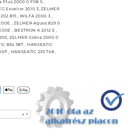
 Plus 2000.0.F08 S ,
G Excelior 2010.3, ZELMER
202.815 , WILFA 2000.3 ,
.E00E , ZELMER Aquos 829.0
E00E , BESTRON K 2012 E ,
.955, ZELMER Cobra 2000.0
TIC 854.587 , HANSEATIC
0SP , HANSEATIC 235.748 ,
×