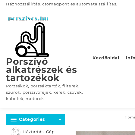
Skip
Házhozszállítás, csomagpont és automata szállítás.
to
content
Kezdőoldal
Inf
Porszívó
alkatrészek és
tartozékok
Porzsákok, porzsáktartók, filterek,
szűrők, porszívófejek, kefék, csövek,
kábelek, motorok
Hom
Categories
Háztartási Gép