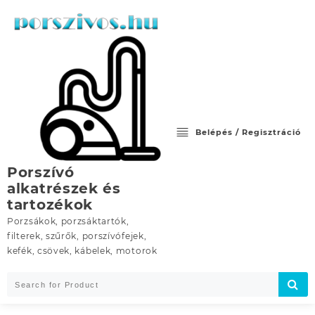
Skip
to
content
Belépés / Regisztráció
Porszívó
alkatrészek és
tartozékok
Porzsákok, porzsáktartók,
filterek, szűrők, porszívófejek,
kefék, csövek, kábelek, motorok