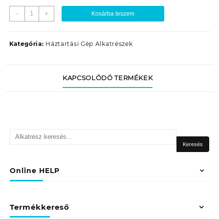
ZELMER
-
+
Kosárba teszem
87.0008
HÚSDARÁLÓ
FOGASKERÉK
Kategória:
Háztartási Gép Alkatrészek
mennyiség
KAPCSOLÓDÓ TERMÉKEK
Keresés
a
Keresés
következőre:
Online HELP
Termékkereső