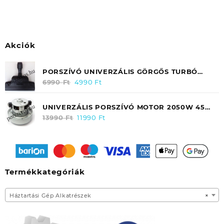
Akciók
PORSZÍVÓ UNIVERZÁLIS GÖRGŐS TURBÓ
SZÍVÓFEJ 30-37MM (280MM)
6990
Ft
Original
4990
Ft
Current
price
price
was:
is:
UNIVERZÁLIS PORSZÍVÓ MOTOR 2050W 45
6990 Ft.
4990 Ft.
FOKOS FELFOGATÁSSAL (CSŐRÖS) /
13990
Ft
Original
11990
Ft
Current
SAMSUNG DJ3100097A
price
price
was:
is:
13990 Ft.
11990 Ft.
Termékkategóriák
Háztartási Gép Alkatrészek
×