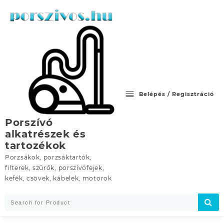
Skip
to
content
Belépés / Regisztráció
Porszívó
alkatrészek és
tartozékok
Porzsákok, porzsáktartók,
filterek, szűrők, porszívófejek,
kefék, csövek, kábelek, motorok