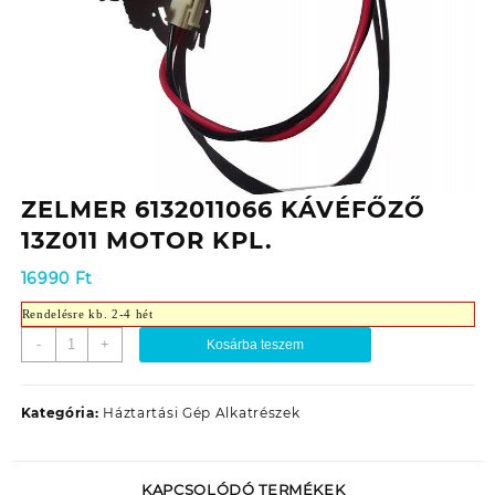
ZELMER 6132011066 KÁVÉFŐZŐ
13Z011 MOTOR KPL.
16990
Ft
Rendelésre kb. 2-4 hét
ZELMER
-
+
Kosárba teszem
6132011066
KÁVÉFŐZŐ
13Z011
Kategória:
Háztartási Gép Alkatrészek
MOTOR
KPL.
mennyiség
KAPCSOLÓDÓ TERMÉKEK