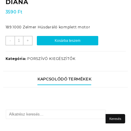
DIANA
3590
Ft
189.1000 Zelmer Húsdaráló komplett motor
ZELMER
-
+
Kosárba teszem
187.0004
HÚSDARÁLÓ
FOGASKERÉK
Kategória:
PORSZÍVÓ KIEGÉSZÍTŐK
Z4,Z5
DOROTA
DIANA
KAPCSOLÓDÓ TERMÉKEK
mennyiség
Keresés
a
Keresés
következőre: