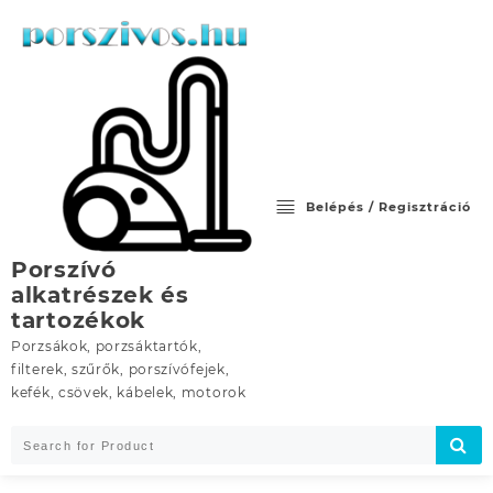
Skip
to
content
Belépés / Regisztráció
Porszívó
alkatrészek és
tartozékok
Porzsákok, porzsáktartók,
filterek, szűrők, porszívófejek,
kefék, csövek, kábelek, motorok