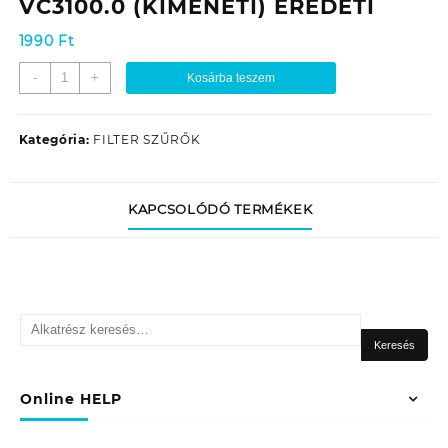
VC3100.0 (KIMENETI) EREDETI
1990
Ft
ZELMER
-
+
Kosárba teszem
00756970
PORSZÍVÓ
MIKROSZŰRŐ
Kategória:
FILTER SZŰRŐK
ZVC315
QUIQO
/
KAPCSOLÓDÓ TERMÉKEK
VC3100.0
(KIMENETI)
EREDETI
mennyiség
Keresés
a
Keresés
következőre:
Online HELP