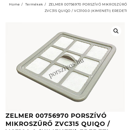
Home
Termékek
ZELMER 00756970 PORSZÍVÓ MIKROSZŰRŐ
ZVC315 QUIQO / VC3100.0 (KIMENETI) EREDETI
ZELMER 00756970 PORSZÍVÓ
MIKROSZŰRŐ ZVC315 QUIQO /