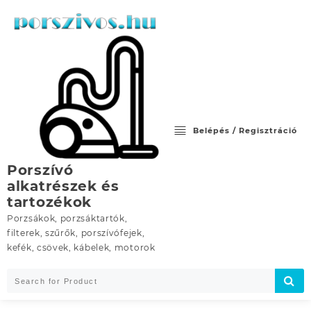
Skip
to
content
Belépés / Regisztráció
Porszívó
alkatrészek és
tartozékok
Porzsákok, porzsáktartók,
filterek, szűrők, porszívófejek,
kefék, csövek, kábelek, motorok