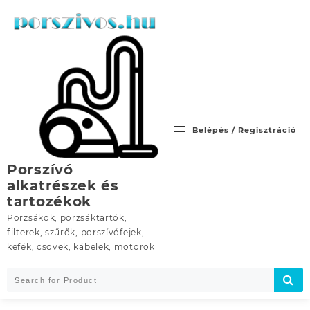
Skip
to
content
Belépés / Regisztráció
Porszívó
alkatrészek és
tartozékok
Porzsákok, porzsáktartók,
filterek, szűrők, porszívófejek,
kefék, csövek, kábelek, motorok