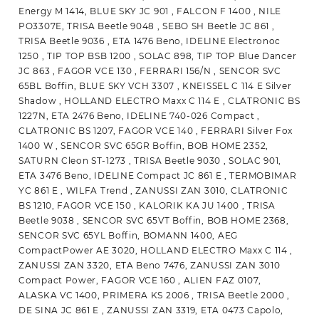
Energy M 1414, BLUE SKY JC 901 , FALCON F 1400 , NILE
PO3307E, TRISA Beetle 9048 , SEBO SH Beetle JC 861 ,
TRISA Beetle 9036 , ETA 1476 Beno, IDELINE Electronoc
1250 , TIP TOP BSB 1200 , SOLAC 898, TIP TOP Blue Dancer
JC 863 , FAGOR VCE 130 , FERRARI 156/N , SENCOR SVC
65BL Boffin, BLUE SKY VCH 3307 , KNEISSEL C 114 E Silver
Shadow , HOLLAND ELECTRO Maxx C 114 E , CLATRONIC BS
1227N, ETA 2476 Beno, IDELINE 740-026 Compact ,
CLATRONIC BS 1207, FAGOR VCE 140 , FERRARI Silver Fox
1400 W , SENCOR SVC 65GR Boffin, BOB HOME 2352,
SATURN Cleon ST-1273 , TRISA Beetle 9030 , SOLAC 901,
ETA 3476 Beno, IDELINE Compact JC 861 E , TERMOBIMAR
YC 861 E , WILFA Trend , ZANUSSI ZAN 3010, CLATRONIC
BS 1210, FAGOR VCE 150 , KALORIK KA JU 1400 , TRISA
Beetle 9038 , SENCOR SVC 65VT Boffin, BOB HOME 2368,
SENCOR SVC 65YL Boffin, BOMANN 1400, AEG
CompactPower AE 3020, HOLLAND ELECTRO Maxx C 114 ,
ZANUSSI ZAN 3320, ETA Beno 7476, ZANUSSI ZAN 3010
Compact Power, FAGOR VCE 160 , ALIEN FAZ 0107,
ALASKA VC 1400, PRIMERA KS 2006 , TRISA Beetle 2000 ,
DE SINA JC 861 E , ZANUSSI ZAN 3319, ETA 0473 Capolo,