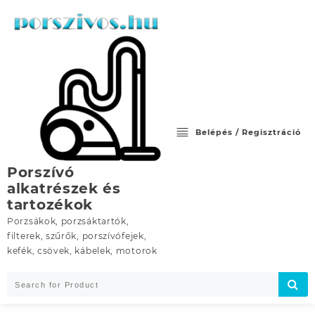
Skip
to
content
Belépés / Regisztráció
Porszívó
alkatrészek és
tartozékok
Porzsákok, porzsáktartók,
filterek, szűrők, porszívófejek,
kefék, csövek, kábelek, motorok