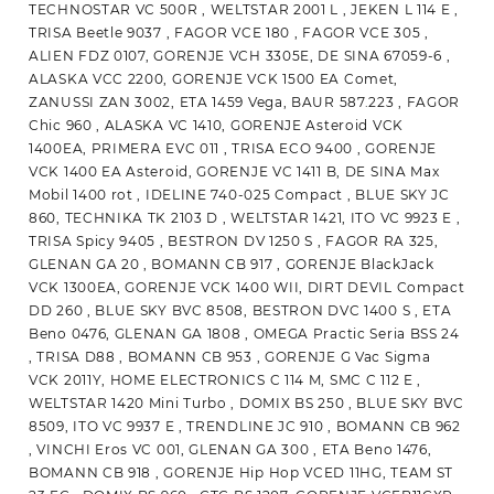
TECHNOSTAR VC 500R , WELTSTAR 2001 L , JEKEN L 114 E ,
TRISA Beetle 9037 , FAGOR VCE 180 , FAGOR VCE 305 ,
ALIEN FDZ 0107, GORENJE VCH 3305E, DE SINA 67059-6 ,
ALASKA VCC 2200, GORENJE VCK 1500 EA Comet,
ZANUSSI ZAN 3002, ETA 1459 Vega, BAUR 587.223 , FAGOR
Chic 960 , ALASKA VC 1410, GORENJE Asteroid VCK
1400EA, PRIMERA EVC 011 , TRISA ECO 9400 , GORENJE
VCK 1400 EA Asteroid, GORENJE VC 1411 B, DE SINA Max
Mobil 1400 rot , IDELINE 740-025 Compact , BLUE SKY JC
860, TECHNIKA TK 2103 D , WELTSTAR 1421, ITO VC 9923 E ,
TRISA Spicy 9405 , BESTRON DV 1250 S , FAGOR RA 325,
GLENAN GA 20 , BOMANN CB 917 , GORENJE BlackJack
VCK 1300EA, GORENJE VCK 1400 WII, DIRT DEVIL Compact
DD 260 , BLUE SKY BVC 8508, BESTRON DVC 1400 S , ETA
Beno 0476, GLENAN GA 1808 , OMEGA Practic Seria BSS 24
, TRISA D88 , BOMANN CB 953 , GORENJE G Vac Sigma
VCK 2011Y, HOME ELECTRONICS C 114 M, SMC C 112 E ,
WELTSTAR 1420 Mini Turbo , DOMIX BS 250 , BLUE SKY BVC
8509, ITO VC 9937 E , TRENDLINE JC 910 , BOMANN CB 962
, VINCHI Eros VC 001, GLENAN GA 300 , ETA Beno 1476,
BOMANN CB 918 , GORENJE Hip Hop VCED 11HG, TEAM ST