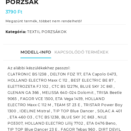
PORZSÁK
3790
Ft
Megszűnt termék, többet nem rendelhető!
Kategória:
TEXTIL PORZSÁKOK
MODELL-INFO
KAPCSOLÓDÓ TERMÉKEK
Az alábbi készülékekhez passzol:
CLATRONIC BS 1238 , DELTON FDZ 117, ETA Capolo 0473,
HOLLAND ELECTRO Maxx C 112 , BEST ELECTRIC BE 87 ,
ELETTROZETA FJ 102 , CTC BS 1227N, BLUE SKY JC 861 ,
GLENAN GA 366 , MELISSA 640-024 Dolomit , TRISA Beetle
9065 , FAGOR VCE 1500, ETA Vega 1459, HOLLAND
ELECTRO Maxx C 112 M , TEAM ST 23 E , TRISTAR Power Boy
1300 , IDELINE Mistral , TIP TOP Blue Dancer , SOLAC A 401
, ETA 460 O3 , CTC BS 1238, BLUE SKY JC 863 , NILE
PO3307, HOLLAND ELECTRO Lillij 7702 , ETA 0476 Beno,
TIP TOP Blue Dancer 23 E , FAGOR Tebas 960 , DIRT DEVIL