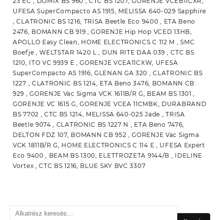
23 EC , DOMIX BS 960 , CTC BS 1207, GORENJE VCEB11CXR,
UFESA SuperCompacto AS 1915, MELISSA 640-029 Sapphire
, CLATRONIC BS 1216, TRISA Beetle Eco 9400 , ETA Beno
2476, BOMANN CB 919 , GORENJE Hip Hop VCED 13HB,
APOLLO Easy Clean, HOME ELECTRONICS C 112 M , SMC
Boefje , WELTSTAR 1420 L , DUN RITE DAA 039 , CTC BS
1210, ITO VC 9939 E , GORENJE VCEA11CXW, UFESA
SuperCompacto AS 1916, GLENAN GA 320 , CLATRONIC BS
1227 , CLATRONIC BS 1214, ETA Beno 3476, BOMANN CB
929 , GORENJE Vac Sigma VCK 1611B/R G, BEAM BS 1301 ,
GORENJE VC 1615 G, GORENJE VCEA 11CMBK, DURABRAND
BS 7702 , CTC BS 1214, MELISSA 640-025 Jade , TRISA
Beetle 9074 , CLATRONIC BS 1227 N , ETA Beno 7476,
DELTON FDZ 107, BOMANN CB 952 , GORENJE Vac Sigma
VCK 1811B/R G, HOME ELECTRONICS C 114 E , UFESA Expert
Eco 9400 , BEAM BS 1300, ELETTROZETA 9144/B , IDELINE
Vortex , CTC BS 1216, BLUE SKY BVC 3307
Keresés