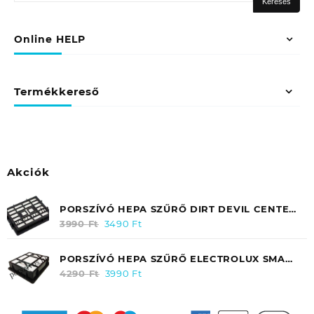
a
Keresés
következőre:
Online HELP
Termékkereső
Akciók
PORSZÍVÓ HEPA SZŰRŐ DIRT DEVIL CENTEC
2 M2831 / M2288 (KIMENETI) 2288003
3990
Ft
Original
3490
Ft
Current
price
price
was:
is:
PORSZÍVÓ HEPA SZŰRŐ ELECTROLUX SMART
3990 Ft.
3490 Ft.
300/ 350 / ZANUSSI ZAN 3435 EF31
4290
Ft
Original
3990
Ft
Current
price
price
was:
is: