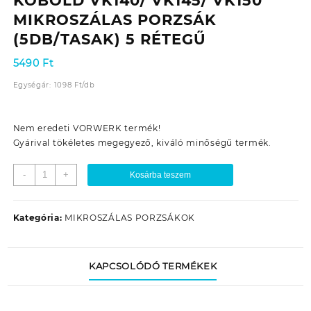
KOBOLD VK140/ VK145/ VK150
MIKROSZÁLAS PORZSÁK
(5DB/TASAK) 5 RÉTEGŰ
5490
Ft
Egységár:
1098
Ft
/
db
Nem eredeti VORWERK termék!
Gyárival tökéletes megegyező, kiváló minőségű termék.
PSZ-
-
+
Kosárba teszem
VK140S-
PREMIUM
VORWERK
Kategória:
MIKROSZÁLAS PORZSÁKOK
KOBOLD
VK140/
VK145/
KAPCSOLÓDÓ TERMÉKEK
VK150
MIKROSZÁLAS
PORZSÁK