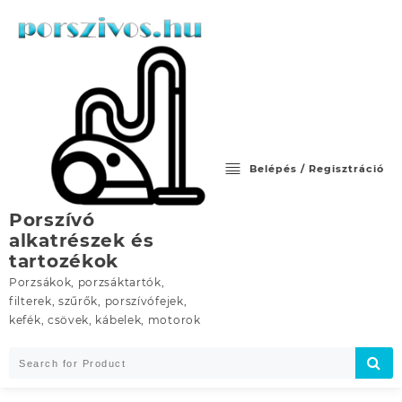
Skip
to
content
Belépés / Regisztráció
Porszívó
alkatrészek és
tartozékok
Porzsákok, porzsáktartók,
filterek, szűrők, porszívófejek,
kefék, csövek, kábelek, motorok