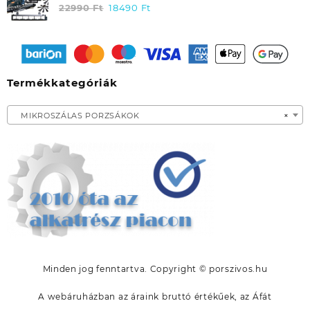
7990 Ft.
4990 Ft.
ELECTROLUX PUREI9 ROBOTPORSZÍVÓHOZ
22990
Ft
Original
18490
Ft
Current
ERK02/ 9001691139 EREDETI
price
price
was:
is:
22990 Ft.
18490 Ft.
Termékkategóriák
MIKROSZÁLAS PORZSÁKOK
×
Minden jog fenntartva. Copyright © porszivos.hu
A webáruházban az áraink bruttó értékűek, az Áfát