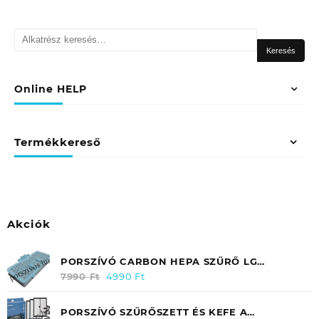
(5DB/TASAK)
5
Keresés
RÉTEGŰ
a
mennyiség
Keresés
következőre:
Online HELP
Termékkereső
Akciók
PORSZÍVÓ CARBON HEPA SZŰRŐ LG
ELECTRONICS VC 9062CV (KIMENETI)
7990
Ft
Original
4990
Ft
Current
ADQ56691101
price
price
was:
is:
PORSZÍVÓ SZŰRŐSZETT ÉS KEFE A