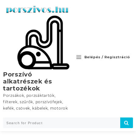
Skip
to
content
Belépés / Regisztráció
Porszívó
alkatrészek és
tartozékok
Porzsákok, porzsáktartók,
filterek, szűrők, porszívófejek,
kefék, csövek, kábelek, motorok