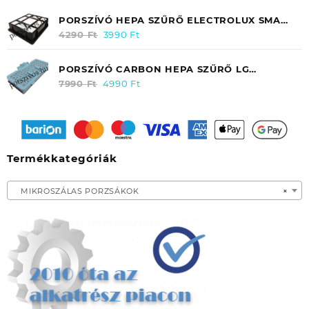
PORSZÍVÓ HEPA SZŰRŐ ELECTROLUX SMART
300/ 350 / ZANUSSI ZAN 3435 EF31
4290
Ft
Original
3990
Ft
Current
price
price
was:
is:
PORSZÍVÓ CARBON HEPA SZŰRŐ LG
4290 Ft.
3990 Ft.
ELECTRONICS VC 9062CV (KIMENETI)
7990
Ft
Original
4990
Ft
Current
ADQ56691101
price
price
was:
is:
7990 Ft.
4990 Ft.
Termékkategóriák
MIKROSZÁLAS PORZSÁKOK
×