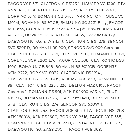
FAGOR VCE 371, CLATRONIC BS1234, HAUSER VC 1300, ETA
Viva 1457, CLATRONIC BS 1219…1223, AFK PS 1600 WNE,
BORK VC 5317, BOMANN CB 948, TARRINGTON HOUSE VC
1501M, BOMANN BS 911CB, SAMSUNG SC 5251 Easy, FAGOR
VCE 655, GORENJE VCK 2322 APR AlphaPower, AMSTRAD
VC 2012, BORK VC 6514, AEG AEG 4665, FAGOR Galaxy 1,
DAEWOO RC 105, ETA Silent, CLATRONIC BS 1279, SENCOR
SVC 520RD, BOMANN BS 900, SENCOR SVC 900 Gemino,
CLATRONIC BS 1266…1267, BORK VC 7516, BOMANN CB 957,
GORENJE VCK 2200 EA, FAGOR VCE 308, CLATRONIC BSS
1600, BOMANN CB 949, BOMANN BS 9011CB, GORENJE
VCM 2222, BORK VC 8022, CLATRONIC BS 1214 ,
CLATRONIC BS 1204…1205, AFK PS 1400 W.3, BOMANN CB
991, CLATRONIC BS 1225…1226, DELTON FDZ 0105, FAGOR
Cosmos 1, BOMANN BS 901, AFK PS 1400 W.3 NE, BLUEL
NK 193, BOMANN CB 925, ETA Silent 0471, BORK VC SHB
5118 , CLATRONIC BS 1274, SENCOR SVC 530WH,
CLARTONIC BS 1243, FAGOR VCE 365, CLATRONIC BS 1268,
AFK 1600W, AFK PS 1600, BORK VC 2516, FAGOR VCE 355,
BOMANN CB 926, ETA Viva 1458, CLATRONIC BS 1211…1215,
DAEWOO RC 190, ZASS ZVC 11, FAGOR VCE 368,