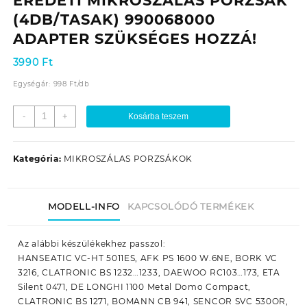
EREDETI MIKROSZÁLAS PORZSÁK
(4DB/TASAK) 990068000
ADAPTER SZÜKSÉGES HOZZÁ!
3990
Ft
Egységár:
998
Ft
/
db
PSZ-
-
+
Kosárba teszem
UNIBAG4
ETA
UNIVERZÁLIS
Kategória:
MIKROSZÁLAS PORZSÁKOK
EREDETI
MIKROSZÁLAS
PORZSÁK
MODELL-INFO
KAPCSOLÓDÓ TERMÉKEK
(4DB/TASAK)
990068000
ADAPTER
Az alábbi készülékekhez passzol:
SZÜKSÉGES
HANSEATIC VC-HT 5011ES, AFK PS 1600 W.6NE, BORK VC
HOZZÁ!
3216, CLATRONIC BS 1232…1233, DAEWOO RC103…173, ETA
mennyiség
Silent 0471, DE LONGHI 1100 Metal Domo Compact,
CLATRONIC BS 1271, BOMANN CB 941, SENCOR SVC 530OR,