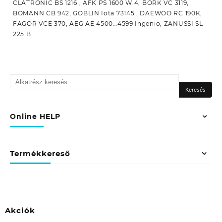
CLATRONIC BS 1216 , AFK PS 1600 W.4, BORK VC 3119,
BOMANN CB 942, GOBLIN Iota 73145 , DAEWOO RC 190K,
FAGOR VCE 370, AEG AE 4500…4599 Ingenio, ZANUSSI SL
225 B
Keresés
a
Keresés
következőre:
Online HELP
Termékkereső
Akciók