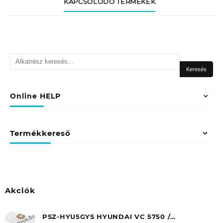
KAPCSOLÓDÓ TERMÉKEK
Keresés
a
Keresés
következőre:
Online HELP
Termékkereső
Akciók
PSZ-HYU5GYS HYUNDAI VC 5750 /