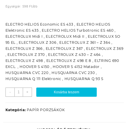
Egységár:
598
Ft
/
db
ELECTRO HELIOS Economic ES 433 , ELECTRO HELIOS
Elektronic ES 435 , ELECTRO HELIOS Turbotronic ES 460 ,
ELECTROLUX Midi I , ELECTROLUX Midi II , ELECTROLUX SO
95 EL , ELECTROLUX Z 306 , ELECTROLUX Z 361 – Z 364 ,
ELECTROLUX Z 366 , ELECTROLUX Z 367 , ELECTROLUX Z 369
, ELECTROLUX Z 370 , ELECTROLUX Z 430 – Z 464 ,
ELECTROLUX Z 498 , ELECTROLUX Z 498 E 8 , ELTRING 690
EXCL. , HOOVER S 4150 , HOOVER S 4152 Matador ,
HUSQUARNA CVC 220 , HUSQUARNA CVC 230 ,
HUSQUARNA Q 111 Elektronic , HUSQUARNA Q 93 S
PSZ-
-
+
Kosárba teszem
P13
PAPÍR
PORZSÁK
Kategória:
PAPÍR PORZSÁKOK
(5DB/TASAK)
mennyiség