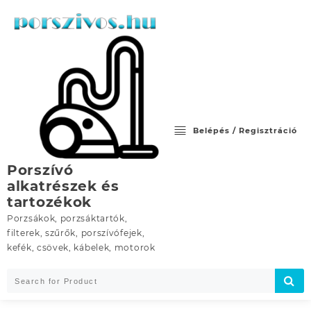
Skip
to
content
Belépés / Regisztráció
Porszívó
alkatrészek és
tartozékok
Porzsákok, porzsáktartók,
filterek, szűrők, porszívófejek,
kefék, csövek, kábelek, motorok