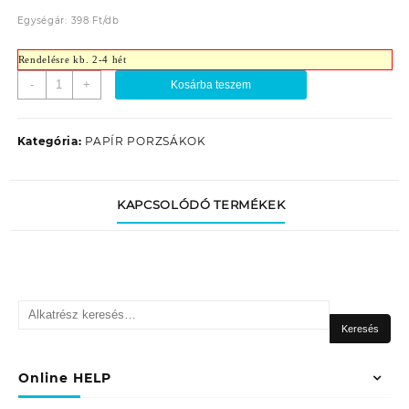
Egységár:
398
Ft
/
db
Rendelésre kb. 2-4 hét
PSZ-
-
+
Kosárba teszem
MC1
PAPÍR
PORZSÁK
Kategória:
PAPÍR PORZSÁKOK
(5DB/TASAK)
mennyiség
KAPCSOLÓDÓ TERMÉKEK
Keresés
a
Keresés
következőre:
Online HELP