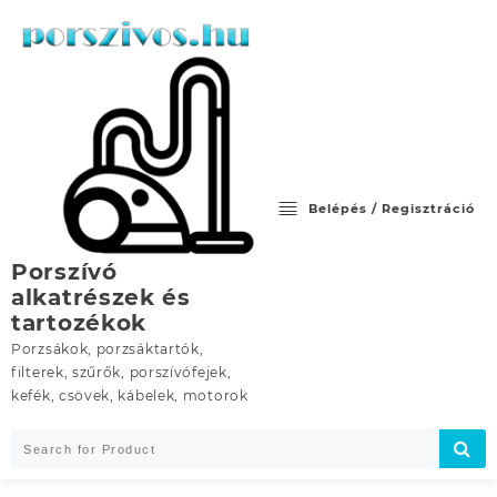
Skip
to
content
Belépés / Regisztráció
Porszívó
alkatrészek és
tartozékok
Porzsákok, porzsáktartók,
filterek, szűrők, porszívófejek,
kefék, csövek, kábelek, motorok