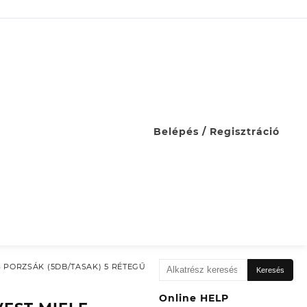
Belépés / Regisztráció
Keresés
S PORZSÁK (5DB/TASAK) 5 RÉTEGŰ
Keresés
a
következőre:
Online HELP