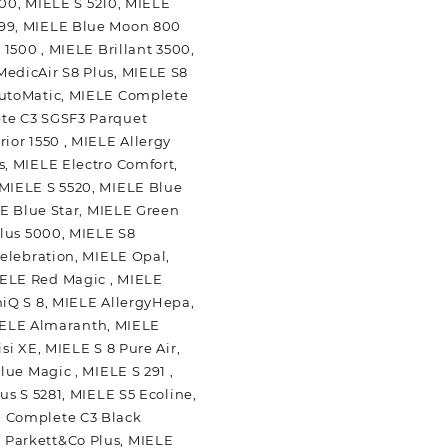
500, MIELE S 5210, MIELE
699, MIELE Blue Moon 800
1500 , MIELE Brillant 3500,
edicAir S8 Plus, MIELE S8
AutoMatic, MIELE Complete
ete C3 SGSF3 Parquet
ior 1550 , MIELE Allergy
, MIELE Electro Comfort,
 MIELE S 5520, MIELE Blue
LE Blue Star, MIELE Green
Plus 5000, MIELE S8
elebration, MIELE Opal,
IELE Red Magic , MIELE
iQ S 8, MIELE AllergyHepa,
MIELE Almaranth, MIELE
i XE, MIELE S 8 Pure Air,
ue Magic , MIELE S 291 ,
s S 5281, MIELE S5 Ecoline,
E Complete C3 Black
 Parkett&Co Plus, MIELE