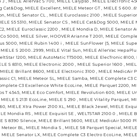
 J , MIELE AllerVac S 700, MIELE Calypso , MIELE ElecTronic 4
g Cat&Dog, MIELE Excellent, MIELE Meteor GT , MIELE S 600…
n, MIELE Senator CL , MIELE Euroclassic 2100 , MIELE Superior 
IELE S5 5310, MIELE Senator CS , MIELE Cat&Dog 5000, MIELE M
C2, MIELE Euroclassic 2200 , MIELE Mondia D, MIELE Senator 
&Co 5000, MIELE Silver, HOOVER Arianne T 2001, MIELE Compl
s 5000, MIELE Rubin 1400 i , MIELE SunFlower (5, MIELE Super
 MIELE S 2000…2999, MIELE Vital Sun, MIELE AllerVac HepaPlus
ltStar 1200, MIELE AutoMatic TT5000, MIELE ElecTronic 8100,
ELE S 8310, MIELE Electronic 2000 , MIELE Superior 1600 , MIE
MIELE Brillant 8600, MIELE Electronic 3100 , MIELE MedicAir 
Classic C1, MIELE Meteor SL, MIELE Samba, MIELE Complete C3 C
omplete C3 Excellence White EcoLine, MIELE Parquet 2200, M
os T 4545, MIELE Eco Comfort, MIELE Revolution 600, MIELE Un
, MIELE S 2131 EcoLine, MIELE S 290 , MIELE Vitality Parquet, 
260, MIELE Xtra Power 2100 XL, MIELE Black Jewel, MIELE Exquis
ELE Mondia RS , MIELE Exquisit SE , WELTSTAR 2100.0 , MIELE Bl
E S 8390 Silence, MIELE Brillant 5600, MIELE MedicAir 5000 Plu
Meteor BL, MIELE Mondia S , MIELE S8 Parquet Special, MIEL
MIELE Senator LX, MIELE Complete C3 Electro EcoLine, MIELE