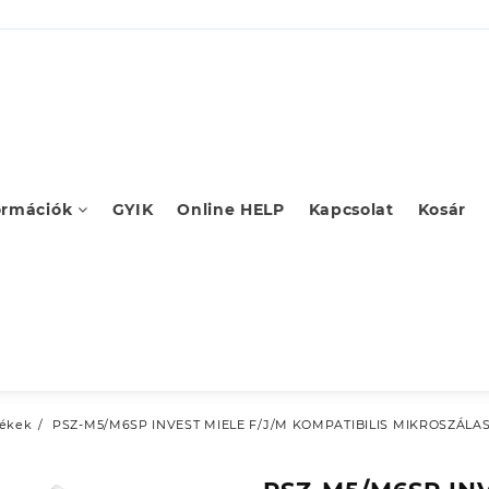
ormációk
GYIK
Online HELP
Kapcsolat
Kosár
ékek
PSZ-M5/M6SP INVEST MIELE F/J/M KOMPATIBILIS MIKROSZÁLA