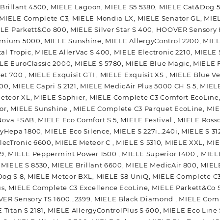
 Brillant 4500, MIELE Lagoon, MIELE S5 5380, MIELE Cat&Dog 
 MIELE Complete C3, MIELE Mondia LX, MIELE Senator GL, MIE
IELE Parkett&Co 800, MIELE Silver Star S 400, HOOVER Sensory
emium 5000, MIELE Sunshine, MIELE AllergyControl 2200, MIEL
ital Tropic, MIELE AllerVac S 400, MIELE Electronic 2210, MIELE
E EuroClassic 2000, MIELE S 5780, MIELE Blue Magic, MIELE 
t 700 , MIELE Exquisit GTI , MIELE Exquisit XS , MIELE Blue V
00, MIELE Capri S 2121, MIELE MedicAir Plus 5000 CH S 5, MIEL
Meteor XL, MIELE Saphier, MIELE Complete C3 Comfort EcoLine,
or, MIELE Sunshine , MIELE Complete C3 Parquet EcoLine, MIE
ova +SAB, MIELE Eco Comfort S 5, MIELE Festival , MIELE Ross
yHepa 1800, MIELE Eco Silence, MIELE S 227i…240i, MIELE S 312 
ecTronic 6600, MIELE Meteor C , MIELE S 5310, MIELE XXL, MI
99, MIELE Peppermint Power 1500 , MIELE Superior 1400 , MIE
, MIELE S 8530, MIELE Brillant 6600, MIELE MedicAir 800, MIEL
Dog S 8, MIELE Meteor BXL, MIELE S8 UniQ, MIELE Complete C
us, MIELE Complete C3 Excellence EcoLine, MIELE Parkett&Co S 
VER Sensory TS 1600…2399, MIELE Black Diamond , MIELE Comp
 Titan S 2181, MIELE AllergyControlPlus S 600, MIELE Eco Line 