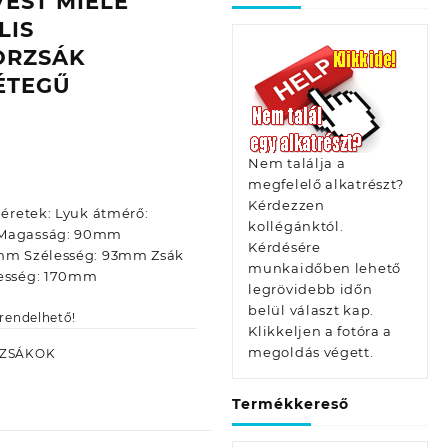
VEST MIELE
LIS
ORZSÁK
RÉTEGŰ
Nem találja a
megfelelő alkatrészt?
Kérdezzen
Méretek: Lyuk átmérő:
kollégánktól.
 Magasság: 90mm
Kérdésére
5mm Szélesség: 93mm Zsák
munkaidőben lehető
lesség: 170mm
legrövidebb időn
belül választ kap.
rendelhető!
Klikkeljen a fotóra a
megoldás végett.
RZSÁKOK
Termékkereső