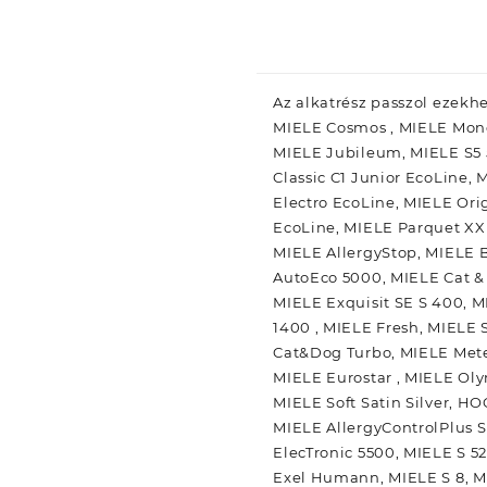
Az alkatrész passzol ezekh
MIELE Cosmos , MIELE Mondi
MIELE Jubileum, MIELE S5 
Classic C1 Junior EcoLine,
Electro EcoLine, MIELE Or
EcoLine, MIELE Parquet XXL
MIELE AllergyStop, MIELE B
AutoEco 5000, MIELE Cat & 
MIELE Exquisit SE S 400, M
1400 , MIELE Fresh, MIELE S
Cat&Dog Turbo, MIELE Mete
MIELE Eurostar , MIELE Oly
MIELE Soft Satin Silver, HO
MIELE AllergyControlPlus S 
ElecTronic 5500, MIELE S 5
Exel Humann, MIELE S 8, MI