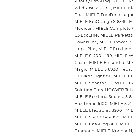
Vitality Cat&Dog, MIELE Typ
WildRose 2100XL, MIELE Bi
Plus, MIELE FreeTime Lagoo
MIELE KoiOrange S 8330, M
Medicair, MIELE Complete 
C3 EcoLine, MIELE Parkett
PowerLine, MIELE Power Plu
Hepa Plus, MIELE Eco Line,
MIELE S 400…499, MIELE We
Clean, MIELE Finlandia, MI
Magic, MIELE S 8930 Hepa, 
Brilliant Light XL, MIELE 
MIELE Senator SE, MIELE C
Solution Plus, HOOVER Teli
MIELE Eco Line Silence S 8
ElecTronic 6100, MIELE S 5
MIELE Electronic 3200 , MI
MIELE S 4000 – 4999 , MIEL
MIELE Cat&Dog 800, MIELE 
Diamond, MIELE Mondia N, 