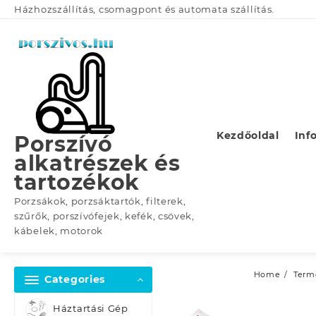
Skip
Házhozszállítás, csomagpont és automata szállítás.
to
content
Kezdőoldal
Inf
Porszívó
alkatrészek és
tartozékok
Porzsákok, porzsáktartók, filterek,
szűrők, porszívófejek, kefék, csövek,
kábelek, motorok
Home
Term
Categories
Háztartási Gép