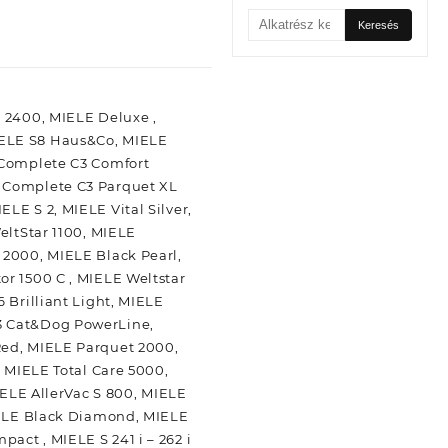
Keresés
Keresés
a
következőre:
t 2400, MIELE Deluxe ,
IELE S8 Haus&Co, MIELE
 Complete C3 Comfort
E Complete C3 Parquet XL
LE S 2, MIELE Vital Silver,
eltStar 1100, MIELE
 2000, MIELE Black Pearl,
or 1500 C , MIELE Weltstar
 Brilliant Light, MIELE
C3 Cat&Dog PowerLine,
Red, MIELE Parquet 2000,
, MIELE Total Care 5000,
IELE AllerVac S 800, MIELE
MIELE Black Diamond, MIELE
ct , MIELE S 241 i – 262 i