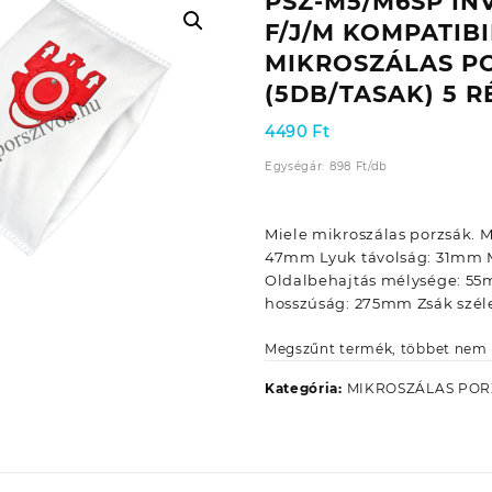
PSZ-M5/M6SP IN
F/J/M KOMPATIBI
MIKROSZÁLAS P
(5DB/TASAK) 5 
4490
Ft
Egységár:
898
Ft
/
db
Miele mikroszálas porzsák. 
47mm Lyuk távolság: 31mm
Oldalbehajtás mélysége: 5
hosszúság: 275mm Zsák szé
Megszűnt termék, többet nem 
Kategória:
MIKROSZÁLAS PO