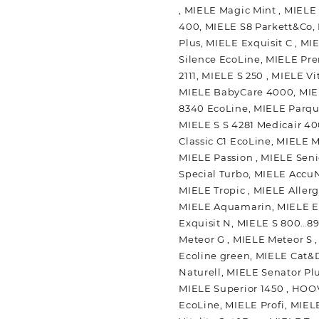
, MIELE Magic Mint , MIELE
400, MIELE S8 Parkett&Co,
Plus, MIELE Exquisit C , M
Silence EcoLine, MIELE Pr
2111, MIELE S 250 , MIELE V
MIELE BabyCare 4000, MIEL
8340 EcoLine, MIELE Parque
MIELE S S 4281 Medicair 40
Classic C1 EcoLine, MIELE 
MIELE Passion , MIELE Seni
Special Turbo, MIELE AccuN
MIELE Tropic , MIELE Allerg
MIELE Aquamarin, MIELE El
Exquisit N, MIELE S 800…8
Meteor G , MIELE Meteor S 
Ecoline green, MIELE Cat&
Naturell, MIELE Senator Pl
MIELE Superior 1450 , HOO
EcoLine, MIELE Profi, MIELE