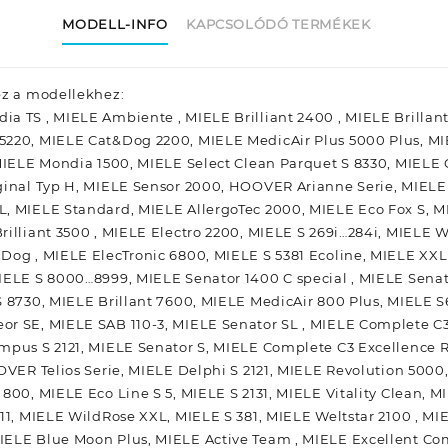
MODELL-INFO
KAPCSOLÓDÓ TERMÉKEK
ez a modellekhez:
a TS , MIELE Ambiente , MIELE Brilliant 2400 , MIELE Brillan
5220, MIELE Cat&Dog 2200, MIELE MedicAir Plus 5000 Plus, M
 MIELE Mondia 1500, MIELE Select Clean Parquet S 8330, MIELE
iginal Typ H, MIELE Sensor 2000, HOOVER Arianne Serie, MIEL
, MIELE Standard, MIELE AllergoTec 2000, MIELE Eco Fox S, MIE
rilliant 3500 , MIELE Electro 2200, MIELE S 269i…284i, MIELE W
Dog , MIELE ElecTronic 6800, MIELE S 5381 Ecoline, MIELE XXL
IELE S 8000…8999, MIELE Senator 1400 C special , MIELE Senat
 8730, MIELE Brillant 7600, MIELE MedicAir 800 Plus, MIELE S6
or SE, MIELE SAB 110-3, MIELE Senator SL , MIELE Complete 
mpus S 2121, MIELE Senator S, MIELE Complete C3 Excellence 
OVER Telios Serie, MIELE Delphi S 2121, MIELE Revolution 5000
800, MIELE Eco Line S 5, MIELE S 2131, MIELE Vitality Clean, M
211, MIELE WildRose XXL, MIELE S 381, MIELE Weltstar 2100 , 
ELE Blue Moon Plus, MIELE Active Team , MIELE Excellent Compa