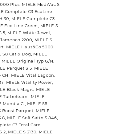
5000 Plus, MIELE MediVac S
LE Complete C3 EcoLine
 H 30, MIELE Complete C3
E Eco Line Green, MIELE S
 S 5, MIELE White Jewel,
Flamenco 2200, MIELE S
ert, MIELE Haus&Co 5000,
E S8 Cat & Dog, MIELE
 MIELE Original Typ G/N,
LE Parquet S 5, MIELE
o CH, MIELE Vital Lagoon,
i, MIELE Vitality Power,
ELE Black Magic, MIELE
LE Turboteam , MIELE
E Mondia C , MIELE S5
3 Boost Parquet, MIELE
8, MIELE Soft Satin S 846,
lete C3 Total Care
S 2, MIELE S 2130, MIELE