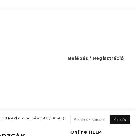
Belépés / Regisztráció
Keresés
-FS1 PAPÍR PORZSÁK (5DB/TASAK)
Keresés
a
következőre:
Online HELP