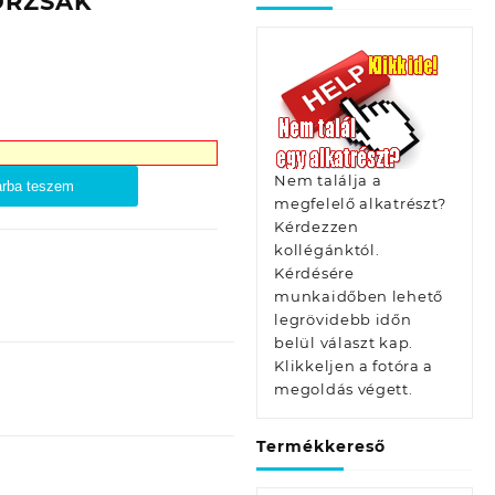
PORZSÁK
Nem találja a
rba teszem
megfelelő alkatrészt?
Kérdezzen
kollégánktól.
K
Kérdésére
munkaidőben lehető
legrövidebb időn
belül választ kap.
Klikkeljen a fotóra a
megoldás végett.
Termékkereső