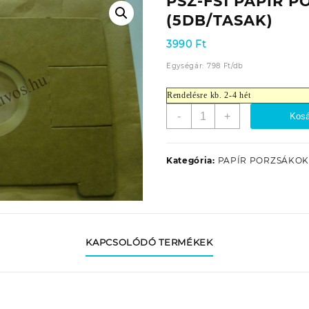
PSZ-FS1 PAPÍR 
(5DB/TASAK)
3990
Ft
Egységár:
798
Ft
/
db
Rendelésre kb. 2-4 hét
PSZ-
-
+
Kosá
FS1
PAPÍR
PORZSÁK
Kategória:
PAPÍR PORZSÁKO
(5DB/TASAK)
mennyiség
KAPCSOLÓDÓ TERMÉKEK