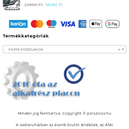
6990 Ft.
4990 Ft.
ELECTROLUX PUREI9 ROBOTPORSZÍVÓHOZ
22990
Ft
Original
18490
Ft
Current
ERK02/ 9001691139 EREDETI
price
price
was:
is:
22990 Ft.
18490 Ft.
Termékkategóriák
PAPÍR PORZSÁKOK
×
Minden jog fenntartva. Copyright © porszivos.hu
A webáruházban az áraink bruttó értékűek, az Áfát