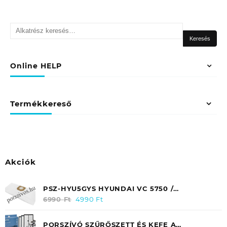
Keresés
a
Keresés
következőre:
Online HELP
Termékkereső
Akciók
PSZ-HYU5GYS HYUNDAI VC 5750 /
HYUDBP5750 EREDETI MIKROSZÁLAS
6990
Ft
Original
4990
Ft
Current
PORZSÁK (5DB/TASAK)
price
price
was:
is:
PORSZÍVÓ SZŰRŐSZETT ÉS KEFE A