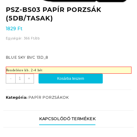
PSZ-BS03 PAPÍR PORZSÁK
(5DB/TASAK)
1829
Ft
Egységár:
366
Ft
/
db
BLUE SKY BVC 13D_8
Rendelésre kb. 2-4 hét
PSZ-
-
+
Kosárba teszem
BS03
PAPÍR
PORZSÁK
Kategória:
PAPÍR PORZSÁKOK
(5DB/TASAK)
mennyiség
KAPCSOLÓDÓ TERMÉKEK