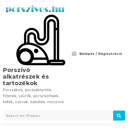
Skip
to
content
Belépés / Regisztráció
Porszívó
alkatrészek és
tartozékok
Porzsákok, porzsáktartók,
filterek, szűrők, porszívófejek,
kefék, csövek, kábelek, motorok