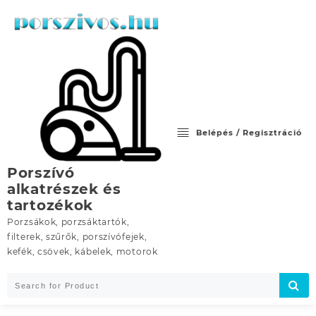
Skip
to
content
Belépés / Regisztráció
Porszívó
alkatrészek és
tartozékok
Porzsákok, porzsáktartók,
filterek, szűrők, porszívófejek,
kefék, csövek, kábelek, motorok