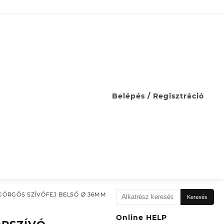
Belépés / Regisztráció
Keresés
 GÖRGŐS SZÍVÓFEJ BELSŐ Ø 36MM
Keresés
a
következőre:
Online HELP