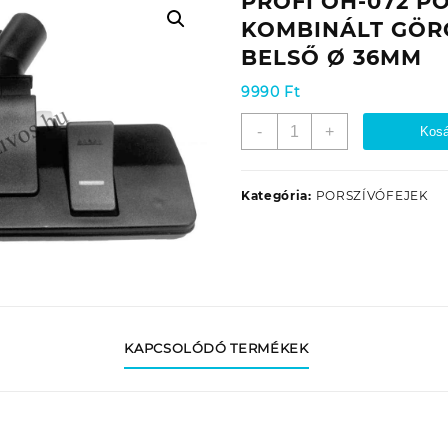
PROFI OH-072 P
KOMBINÁLT GÖR
BELSŐ Ø 36MM
9990
Ft
PROFI
-
+
Kosá
OH-
072
PORSZÍVÓ
Kategória:
PORSZÍVÓFEJEK
KOMBINÁLT
GÖRGŐS
SZÍVÓFEJ
BELSŐ
Ø
36MM
mennyiség
KAPCSOLÓDÓ TERMÉKEK