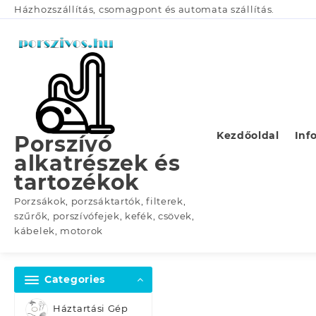
Skip
Házhozszállítás, csomagpont és automata szállítás.
to
content
Kezdőoldal
Inf
Porszívó
alkatrészek és
tartozékok
Porzsákok, porzsáktartók, filterek,
szűrők, porszívófejek, kefék, csövek,
kábelek, motorok
Categories
Háztartási Gép