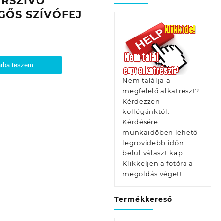
ORSZÍVÓ
GŐS SZÍVÓFEJ
rba teszem
Nem találja a
megfelelő alkatrészt?
Kérdezzen
kollégánktól.
Kérdésére
munkaidőben lehető
legrövidebb időn
belül választ kap.
Klikkeljen a fotóra a
megoldás végett.
Termékkereső