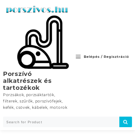
Skip
to
content
Belépés / Regisztráció
Porszívó
alkatrészek és
tartozékok
Porzsákok, porzsáktartók,
filterek, szűrők, porszívófejek,
kefék, csövek, kábelek, motorok