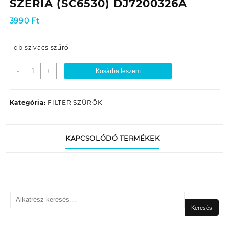
SZÉRIA (SC6530) DJ7200326A
3990
Ft
1 db szivacs szűrő
PORSZÍVÓ
-
+
Kosárba teszem
SZIVACSSZŰRŐ
SAMSUNG
SC/VC/VCC
Kategória:
FILTER SZŰRŐK
65...66
SZÉRIA
(SC6530)
KAPCSOLÓDÓ TERMÉKEK
DJ7200326A
mennyiség
Keresés
a
Keresés
következőre: