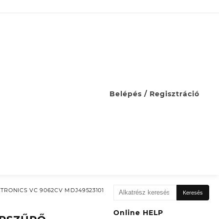
Belépés / Regisztráció
Keresés
TRONICS VC 9062CV MDJ49523101
Keresés
a
következőre:
Online HELP