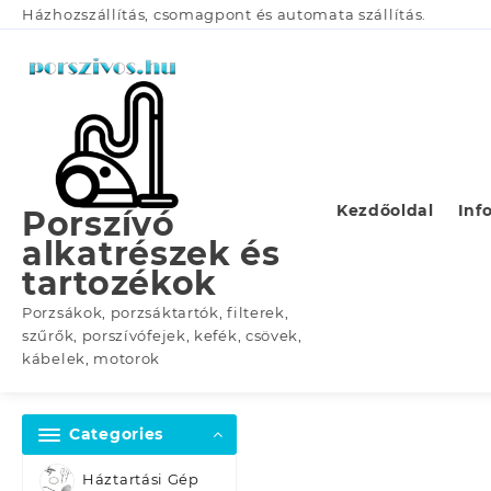
Skip
Házhozszállítás, csomagpont és automata szállítás.
to
content
Kezdőoldal
Inf
Porszívó
alkatrészek és
tartozékok
Porzsákok, porzsáktartók, filterek,
szűrők, porszívófejek, kefék, csövek,
kábelek, motorok
Categories
Háztartási Gép