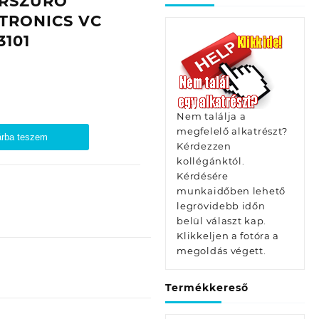
RSZŰRŐ
CTRONICS VC
3101
Nem találja a
megfelelő alkatrészt?
rba teszem
Kérdezzen
kollégánktól.
Kérdésére
munkaidőben lehető
legrövidebb időn
belül választ kap.
Klikkeljen a fotóra a
megoldás végett.
Termékkereső