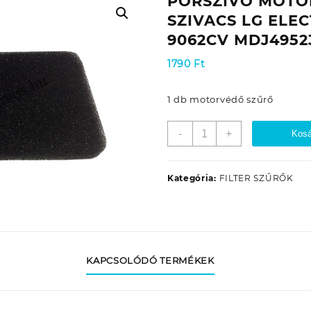
PORSZÍVÓ MOTO
SZIVACS LG ELE
9062CV MDJ4952
1790
Ft
1 db motorvédő szűrő
PORSZÍVÓ
-
+
Kosá
MOTORSZŰRŐ
SZIVACS
LG
Kategória:
FILTER SZŰRŐK
ELECTRONICS
VC
9062CV
MDJ49523101
mennyiség
KAPCSOLÓDÓ TERMÉKEK