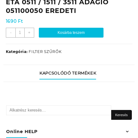
ETA 0511 / 1511 / 3511 ADAGIO
051100050 EREDETI
1690
Ft
PORSZÍVÓ
-
+
Kosárba teszem
KIMENETI
SZIVACSSZŰRŐ
/
Kategória:
FILTER SZŰRŐK
MIKROFILTER
ETA
0511
KAPCSOLÓDÓ TERMÉKEK
/
1511
/
3511
ADAGIO
Keresés
051100050
a
EREDETI
Keresés
következőre:
mennyiség
Online HELP