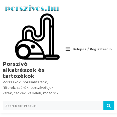
Skip
to
content
Belépés / Regisztráció
Porszívó
alkatrészek és
tartozékok
Porzsákok, porzsáktartók,
filterek, szűrők, porszívófejek,
kefék, csövek, kábelek, motorok