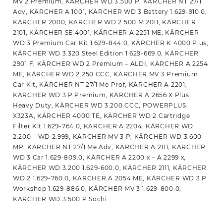
MV 2 Premium, KÄRCHER WD 3.500 P, KÄRCHER NT 27/1
Adv, KÄRCHER A 1001, KÄRCHER WD 3 Battery 1.629-910.0,
KÄRCHER 2000, KÄRCHER WD 2.500 M 2011, KÄRCHER
2101, KÄRCHER SE 4001, KÄRCHER A 2251 ME, KÄRCHER
WD 3 Premium Car Kit 1.629-844.0, KÄRCHER K 4000 Plus,
KÄRCHER WD 3.320 Steel Edition 1.629-669.0, KÄRCHER
2901 F, KÄRCHER WD 2 Premium – ALDI, KÄRCHER A 2254
ME, KÄRCHER WD 2.250 CCC, KÄRCHER MV 3 Premium
Car Kit, KÄRCHER NT 27/1 Me Prof, KÄRCHER A 2201,
KÄRCHER WD 3 P Premium, KÄRCHER A 2656 X Plus
Heavy Duty, KÄRCHER WD 3.200 CCC, POWERPLUS
X323A, KÄRCHER 4000 TE, KÄRCHER WD 2 Cartridge
Filter Kit 1.629-764.0, KÄRCHER A 2204, KÄRCHER WD
2.200 – WD 2.999, KÄRCHER MV 3 P, KÄRCHER WD 3.600
MP, KÄRCHER NT 27/1 Me Adv, KÄRCHER A 2111, KÄRCHER
WD 3 Car 1.629-809.0, KÄRCHER A 2200 x – A 2299 x,
KÄRCHER WD 3.200 1.629-600.0, KÄRCHER 2111, KÄRCHER
WD 2 1.629-760.0, KÄRCHER A 2054 ME, KÄRCHER WD 3 P
Workshop 1.629-886.0, KÄRCHER MV 3 1.629-800.0,
KÄRCHER WD 3.500 P Sochi