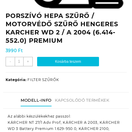
PORSZÍVÓ HEPA SZŰRŐ /
MOTORVÉDŐ SZŰRŐ HENGERES
KARCHER WD 2 / A 2004 (6.414-
552.0) PREMIUM
3990
Ft
PORSZÍVÓ
-
+
Kosárba teszem
HEPA
SZŰRŐ
/
Kategória:
FILTER SZŰRŐK
MOTORVÉDŐ
SZŰRŐ
HENGERES
MODELL-INFO
KAPCSOLÓDÓ TERMÉKEK
KARCHER
WD
2
Az alábbi készülékekhez passzol:
/
KÄRCHER NT 27/1 Adv Prof, KÄRCHER A 2003, KÄRCHER
A
WD 3 Battery Premium 1.629-950.0, KÄRCHER 2100,