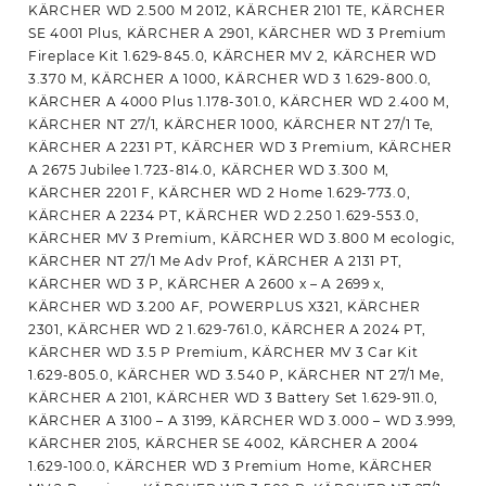
2004
KÄRCHER WD 2.500 M 2012, KÄRCHER 2101 TE, KÄRCHER
(6.414-
SE 4001 Plus, KÄRCHER A 2901, KÄRCHER WD 3 Premium
552.0)
Fireplace Kit 1.629-845.0, KÄRCHER MV 2, KÄRCHER WD
PREMIUM
3.370 M, KÄRCHER A 1000, KÄRCHER WD 3 1.629-800.0,
mennyiség
KÄRCHER A 4000 Plus 1.178-301.0, KÄRCHER WD 2.400 M,
KÄRCHER NT 27/1, KÄRCHER 1000, KÄRCHER NT 27/1 Te,
KÄRCHER A 2231 PT, KÄRCHER WD 3 Premium, KÄRCHER
A 2675 Jubilee 1.723-814.0, KÄRCHER WD 3.300 M,
KÄRCHER 2201 F, KÄRCHER WD 2 Home 1.629-773.0,
KÄRCHER A 2234 PT, KÄRCHER WD 2.250 1.629-553.0,
KÄRCHER MV 3 Premium, KÄRCHER WD 3.800 M ecologic,
KÄRCHER NT 27/1 Me Adv Prof, KÄRCHER A 2131 PT,
KÄRCHER WD 3 P, KÄRCHER A 2600 x – A 2699 x,
KÄRCHER WD 3.200 AF, POWERPLUS X321, KÄRCHER
2301, KÄRCHER WD 2 1.629-761.0, KÄRCHER A 2024 PT,
KÄRCHER WD 3.5 P Premium, KÄRCHER MV 3 Car Kit
1.629-805.0, KÄRCHER WD 3.540 P, KÄRCHER NT 27/1 Me,
KÄRCHER A 2101, KÄRCHER WD 3 Battery Set 1.629-911.0,
KÄRCHER A 3100 – A 3199, KÄRCHER WD 3.000 – WD 3.999,
KÄRCHER 2105, KÄRCHER SE 4002, KÄRCHER A 2004
1.629-100.0, KÄRCHER WD 3 Premium Home, KÄRCHER