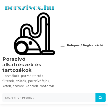
Skip
to
content
Belépés / Regisztráció
Porszívó
alkatrészek és
tartozékok
Porzsákok, porzsáktartók,
filterek, szűrők, porszívófejek,
kefék, csövek, kábelek, motorok