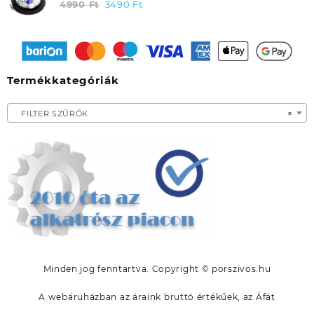
HAUSMEISTER HM 2061 / MOOSOO K17
4990
Ft
Original
3490
Ft
Current
price
price
was:
is:
4990 Ft.
3490 Ft.
Termékkategóriák
FILTER SZŰRŐK
×
Minden jog fenntartva. Copyright © porszivos.hu
A webáruházban az áraink bruttó értékűek, az Áfát