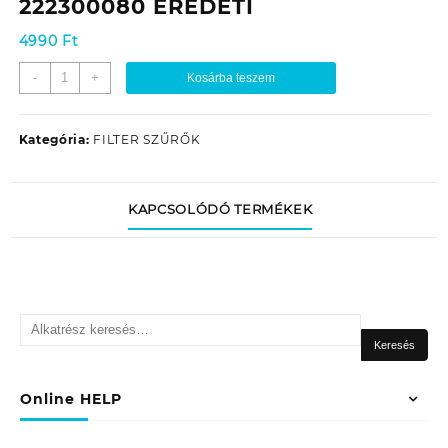
222300080 EREDETI
4990
Ft
PORSZÍVÓ
-
+
Kosárba teszem
HEPA
SZŰRŐ
ETA
Kategória:
FILTER SZŰRŐK
GRANDE
2223
(KIMENETI)
KAPCSOLÓDÓ TERMÉKEK
222300080
EREDETI
mennyiség
Keresés
a
Keresés
következőre:
Online HELP