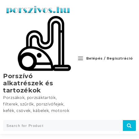
Skip
to
content
Belépés / Regisztráció
Porszívó
alkatrészek és
tartozékok
Porzsákok, porzsáktartók,
filterek, szűrők, porszívófejek,
kefék, csövek, kábelek, motorok