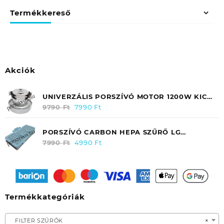
Termékkereső
Akciók
UNIVERZÁLIS PORSZÍVÓ MOTOR 1200W KICSI
FÉMHÁZAS (115MM MAGAS) 90 FOKOS
9790
Ft
Original
7990
Ft
Current
FELFOGATÁSSAL (GA4680)
price
price
was:
is:
PORSZÍVÓ CARBON HEPA SZŰRŐ LG
9790 Ft.
7990 Ft.
ELECTRONICS VC 9062CV (KIMENETI)
7990
Ft
Original
4990
Ft
Current
ADQ56691101
price
price
was:
is:
7990 Ft.
4990 Ft.
Termékkategóriák
FILTER SZŰRŐK
×