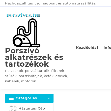
Skip
Házhozszállítás, csomagpont és automata szállítás.
to
content
Kezdőoldal
Inf
Porszívó
alkatrészek és
tartozékok
Porzsákok, porzsáktartók, filterek,
szűrők, porszívófejek, kefék, csövek,
kábelek, motorok
Categories
Háztartási Gép