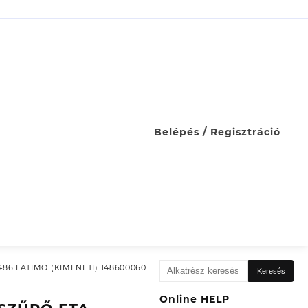
Belépés / Regisztráció
Keresés
86 LATIMO (KIMENETI) 148600060
Keresés
a
következőre:
Online HELP