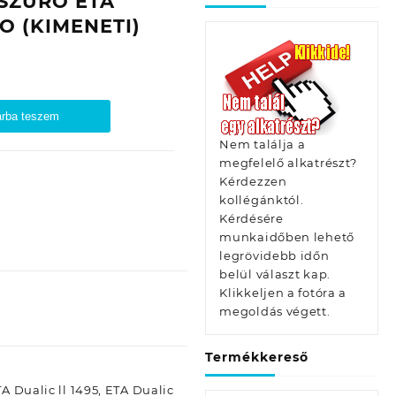
SZŰRŐ ETA
MO (KIMENETI)
rba teszem
Nem találja a
megfelelő alkatrészt?
Kérdezzen
kollégánktól.
Kérdésére
munkaidőben lehető
legrövidebb időn
belül választ kap.
Klikkeljen a fotóra a
megoldás végett.
Termékkereső
A Dualic ll 1495, ETA Dualic