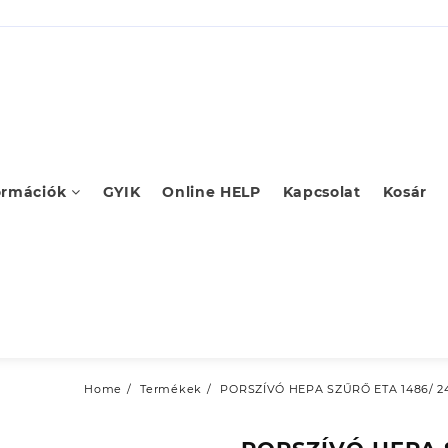
ormációk
GYIK
Online HELP
Kapcsolat
Kosár
Home
Termékek
PORSZÍVÓ HEPA SZŰRŐ ETA 1486/ 24