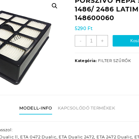
PORSZÍVÓ HEPA 
1486/ 2486 LATI
148600060
5290
Ft
PORSZÍVÓ
-
+
Kosá
HEPA
SZŰRŐ
ETA
Kategória:
FILTER SZŰRŐK
1486/
2486
LATIMO
(KIMENETI)
148600060
mennyiség
MODELL-INFO
KAPCSOLÓDÓ TERMÉKEK
sszol:
ualic ll, ETA 0472 Dualic, ETA Dualic 2472, ETA 2472 Dualic, ET