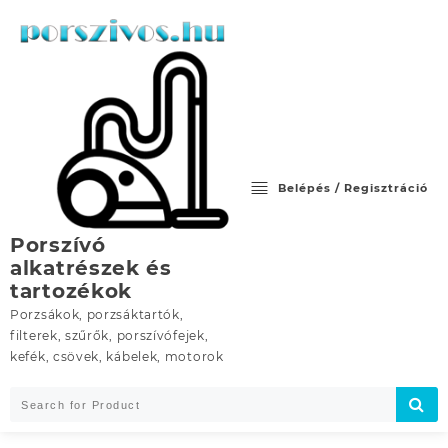
Skip
to
content
Belépés / Regisztráció
Porszívó
alkatrészek és
tartozékok
Porzsákok, porzsáktartók,
filterek, szűrők, porszívófejek,
kefék, csövek, kábelek, motorok