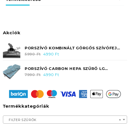
Akciók
PORSZÍVÓ KOMBINÁLT GÖRGŐS SZÍVÓFEJ
Ø32MM HAUSMEISTER HM 2045 / HM 2041
5990
Ft
Original
4990
Ft
Current
EREDETI
price
price
was:
is:
PORSZÍVÓ CARBON HEPA SZŰRŐ LG
5990 Ft.
4990 Ft.
ELECTRONICS VC 9062CV (KIMENETI)
7990
Ft
Original
4990
Ft
Current
ADQ56691101
price
price
was:
is:
7990 Ft.
4990 Ft.
Termékkategóriák
FILTER SZŰRŐK
×