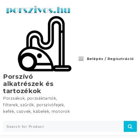
Skip
to
content
Belépés / Regisztráció
Porszívó
alkatrészek és
tartozékok
Porzsákok, porzsáktartók,
filterek, szűrők, porszívófejek,
kefék, csövek, kábelek, motorok