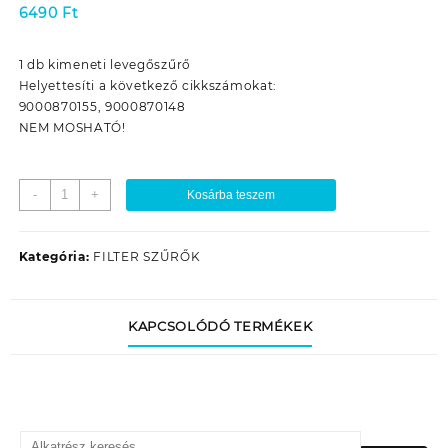
6490
Ft
1 db kimeneti levegőszűrő
Helyettesíti a következő cikkszámokat:
9000870155, 9000870148
NEM MOSHATÓ!
PORSZÍVÓ
-
+
Kosárba teszem
HEPA
SZŰRŐ
AEG
Kategória:
FILTER SZŰRŐK
AEF05/
PROGRESS
DIAMANT
KAPCSOLÓDÓ TERMÉKEK
D812
mennyiség
Keresés