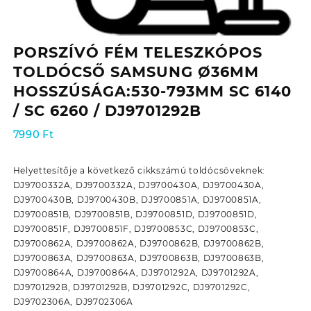
PORSZÍVÓ FÉM TELESZKÓPOS
TOLDÓCSŐ SAMSUNG Ø36MM
HOSSZÚSÁGA:530-793MM SC 6140
/ SC 6260 / DJ9701292B
7990
Ft
Helyettesítője a következő cikkszámú toldócsöveknek:
DJ9700332A, DJ9700332A, DJ9700430A, DJ9700430A,
DJ9700430B, DJ9700430B, DJ9700851A, DJ9700851A,
DJ9700851B, DJ9700851B, DJ9700851D, DJ9700851D,
DJ9700851F, DJ9700851F, DJ9700853C, DJ9700853C,
DJ9700862A, DJ9700862A, DJ9700862B, DJ9700862B,
DJ9700863A, DJ9700863A, DJ9700863B, DJ9700863B,
DJ9700864A, DJ9700864A, DJ9701292A, DJ9701292A,
DJ9701292B, DJ9701292B, DJ9701292C, DJ9701292C,
DJ9702306A, DJ9702306A