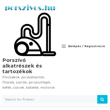
Skip
to
content
Belépés / Regisztráció
Porszívó
alkatrészek és
tartozékok
Porzsákok, porzsáktartók,
filterek, szűrők, porszívófejek,
kefék, csövek, kábelek, motorok