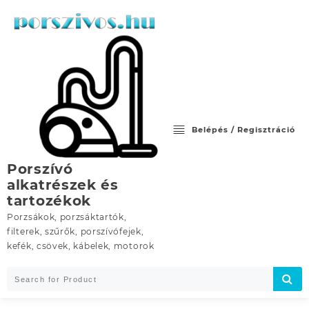
Skip
to
content
Belépés / Regisztráció
Porszívó
alkatrészek és
tartozékok
Porzsákok, porzsáktartók,
filterek, szűrők, porszívófejek,
kefék, csövek, kábelek, motorok