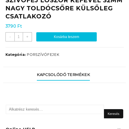
SZÍVÓFEJ LÓSZŐR KEFÉVEL 32MM
NAGY TOLDÓCSŐRE KÜLSŐLEG
CSATLAKOZÓ
3790
Ft
PORSZÍVÓ
-
+
Kosárba teszem
417
PARKETT-
MÁRVÁNY
Kategória:
PORSZÍVÓFEJEK
SZÍVÓFEJ
LÓSZŐR
KEFÉVEL
KAPCSOLÓDÓ TERMÉKEK
32MM
NAGY
TOLDÓCSŐRE
KÜLSŐLEG
CSATLAKOZÓ
Keresés
mennyiség
a
Keresés
következőre: