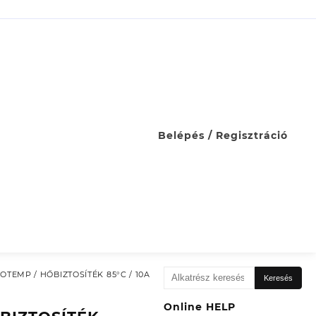
Belépés / Regisztráció
Keresés
OTEMP / HŐBIZTOSÍTÉK 85°C / 10A
Keresés
a
következőre:
Online HELP