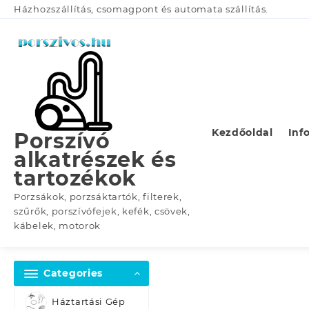
Skip
Házhozszállítás, csomagpont és automata szállítás.
to
content
Kezdőoldal
Inf
Porszívó
alkatrészek és
tartozékok
Porzsákok, porzsáktartók, filterek,
szűrők, porszívófejek, kefék, csövek,
kábelek, motorok
Categories
Háztartási Gép