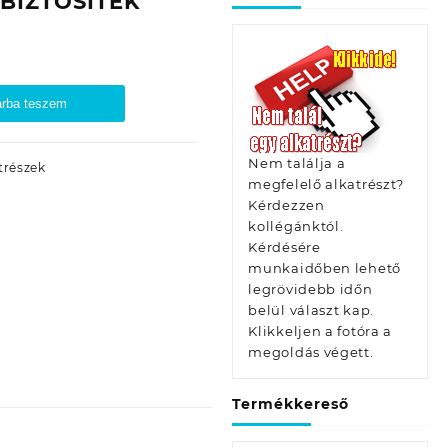
BIZTOSÍTÉK
rba teszem
Nem találja a
trészek
megfelelő alkatrészt?
Kérdezzen
kollégánktól.
Kérdésére
munkaidőben lehető
legrövidebb időn
belül választ kap.
Klikkeljen a fotóra a
megoldás végett.
Termékkereső