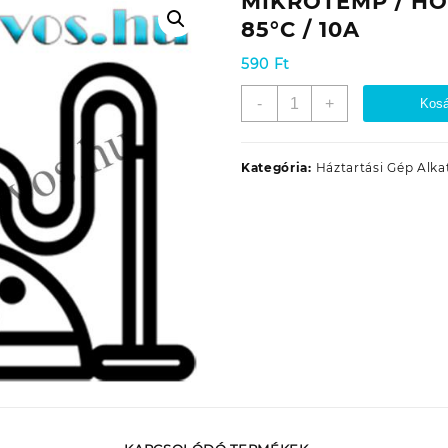
MIKROTEMP / HŐ
85°C / 10A
590
Ft
MIKROTEMP
-
+
Kosá
/
HŐBIZTOSÍTÉK
85°C
Kategória:
Háztartási Gép Alka
/
10A
mennyiség